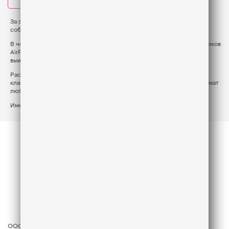
За это время мы подарили вам море музыки, концертов и ярких
событий. Спасибо, что остаётесь с нами!
В честь 10-летия мы разыгрываем: 5 колонок Яндекс, 4 пары наушников
AirPods Max и главный приз – iPhone 16! Что нужно сделать, чтобы
выиграть?
Расскажи под закрепленным постом в
Telegram-канале
о самых
классных событиях, которые приключились с тобой за 10 лет! Формат
любой, фото, видео, текст – выбирайте сами!
Имена 10 счастливчиков объявим уже 11 апреля.
ООО «ГПМ Радио», 2026