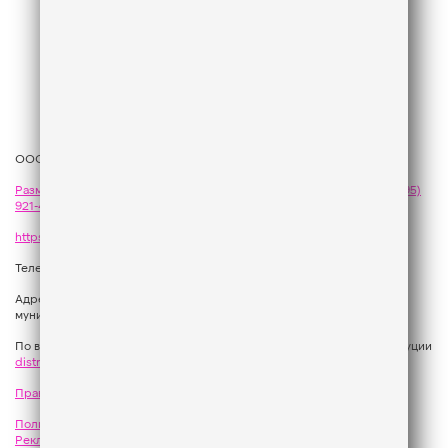
ООО «ГПМ Радио», 2026
Размещение рекламы
на Like FM - сейлз-хаус «ГПМ Реклама»:
+7 (495)
921-40-41
,
sales@gazprom-media.com
https://gpmsaleshouse.ru/
Телефон редакции:
+7 (495) 937 33 67
Адрес: 129075, Российская Федерация, город Москва, вн.тер.г.
муниципальный округ Останкинский, улица Новомосковская, дом 12.
По вопросам регионального развития обращаться в Отдел дистрибуции
distribution@gpmradio.ru
, Олег Иванов
Правила участия в акциях, конкурсах, играх
Политика конфиденциальности
Результаты СОУТ
Реклама на Like FM
Как получить приз?