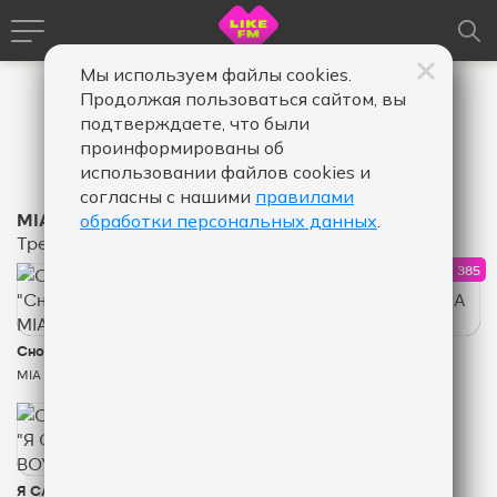
Мы используем файлы cookies.
Продолжая пользоваться сайтом, вы
подтверждаете, что были
проинформированы об
использовании файлов cookies и
согласны с нашими
правилами
MIA BOYKA
обработки персональных данных
.
Треки
0
1 385
КОЛИЧЕСТВО ЛАЙКОВ ЗА "СНОВА ДОЖДЬ - MIA 
КОЛИ
Снова Дождь
ЭКСПОНАТ
MIA BOYKA
MIA BOYKA
1 887
КОЛИЧЕСТВО ЛАЙКОВ ЗА "Я САМАЯ - MIA BOYKA
Я САМАЯ