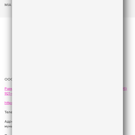
MIA BOYKA
ООО «ГПМ Радио», 2026
Размещение рекламы
на Like FM - сейлз-хаус «ГПМ Реклама»:
+7 (495)
921-40-41
,
sales@gazprom-media.com
https://gpmsaleshouse.ru/
Телефон редакции:
+7 (495) 937 33 67
Адрес: 129075, Российская Федерация, город Москва, вн.тер.г.
муниципальный округ Останкинский, улица Новомосковская, дом 12.