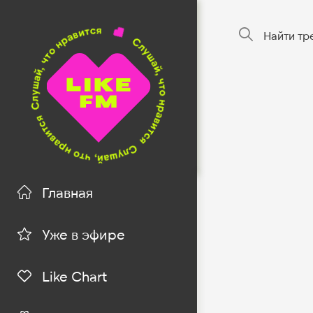
Найти
трек
на
Like
FM
Калипсо
Главная
Уже в эфире
Like Chart