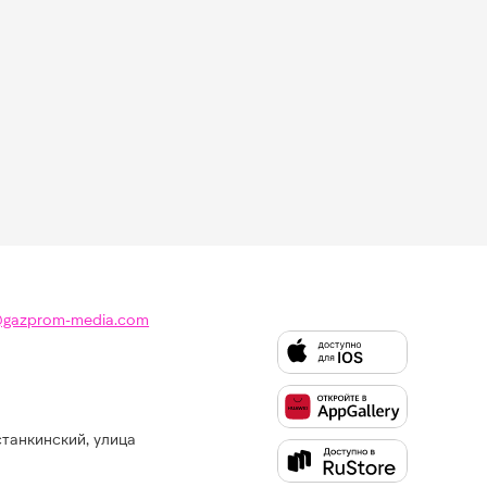
@gazprom-media.com
станкинский, улица
Слушайте
Like