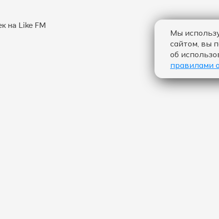
Мы использу
сайтом, вы 
об использо
правилами 