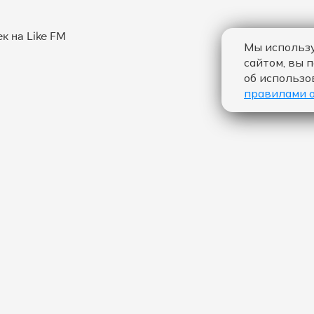
Мы использу
сайтом, вы 
об использо
правилами 
 "LET ME BE - THE SECOND VOICE":