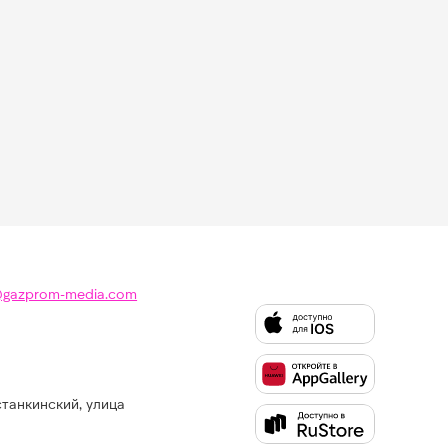
@gazprom-media.com
станкинский, улица
Слушайте
Like