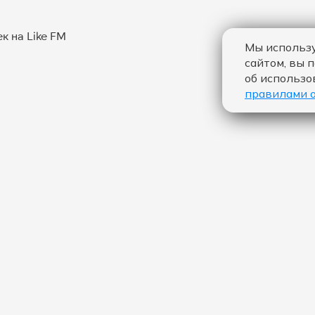
Мы использу
сайтом, вы 
об использо
правилами 
 "LET ME BE - THE SECOND VOICE":