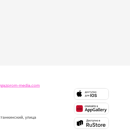
@gazprom-media.com
станкинский, улица
Слушайте
Like