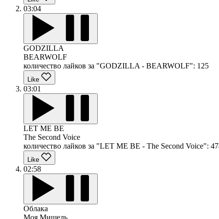
03:04
GODZILLA
BEARWOLF
количество лайков за "GODZILLA - BEARWOLF":
125
Like
03:01
LET ME BE
The Second Voice
количество лайков за "LET ME BE - The Second Voice":
47
Like
02:58
Облака
Моя Мишель