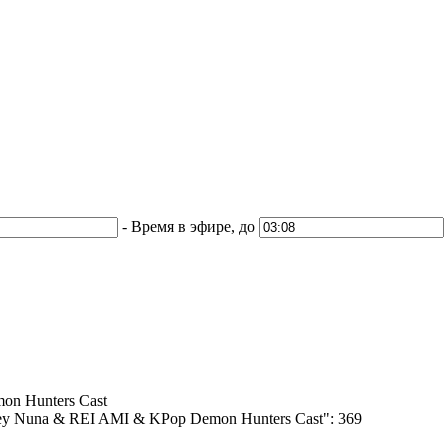
-
Время в эфире, до
n Hunters Cast
y Nuna & REI AMI & KPop Demon Hunters Cast":
369