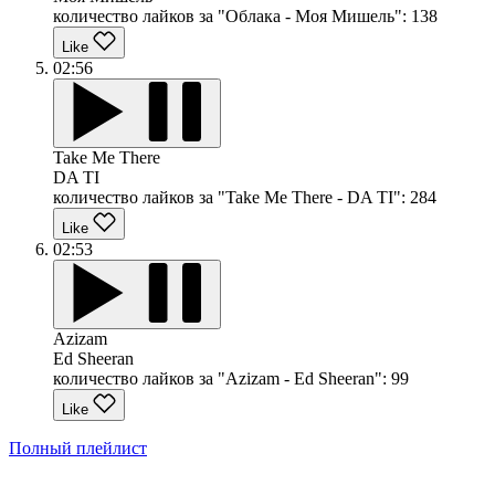
количество лайков за "Облака - Моя Мишель":
138
Like
02:56
Take Me There
DA TI
количество лайков за "Take Me There - DA TI":
284
Like
02:53
Azizam
Ed Sheeran
количество лайков за "Azizam - Ed Sheeran":
99
Like
Полный плейлист