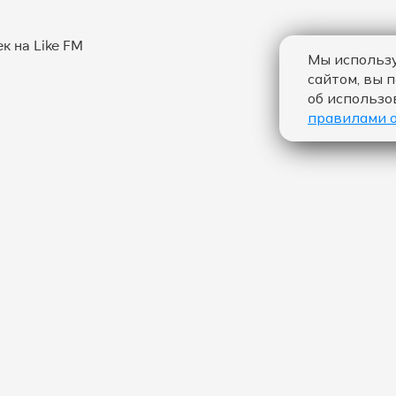
Мы использу
сайтом, вы 
об использо
правилами 