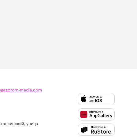
@gazprom-media.com
станкинский, улица
Слушайте
Like