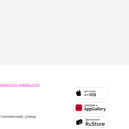
@gazprom-media.com
станкинский, улица
Слушайте
Like