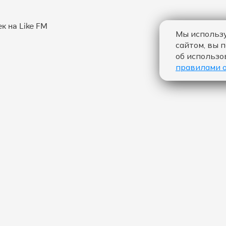
Мы использу
сайтом, вы 
об использо
правилами 