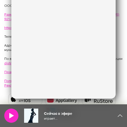
ООО «ГПМ Радио», 2026
Размещение рекламы
на Like FM - сейлз-хаус «ГПМ Реклама»:
+7 (495)
921-40-41
,
sales@gazprom-media.com
https://gpmsaleshouse.ru/
Телефон редакции:
+7 (495) 937 33 67
Адрес: 129075, Российская Федерация, город Москва, вн.тер.г.
муниципальный округ Останкинский, улица Новомосковская, дом 12.
По вопросам регионального развития обращаться в Отдел дистрибуции
distribution@gpmradio.ru
, Олег Иванов
Правила участия в акциях, конкурсах, играх
Политика конфиденциальности
Результаты СОУТ
Реклама на Like FM
Как получить приз?
Слушайте
Like
Сейчас в эфире
FM
играет...
в: