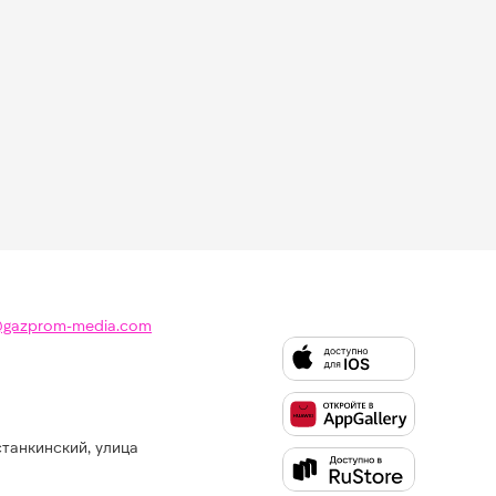
@gazprom-media.com
станкинский, улица
Слушайте
Like