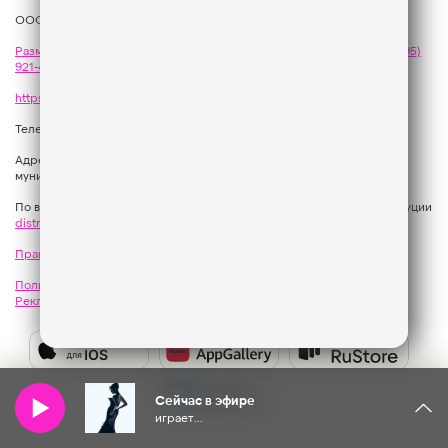
ООО «ГПМ Радио», 2026
Размещение рекламы
на Like FM - сейлз-хаус «ГПМ Реклама»:
+7 (495)
921-40-41
,
sales@gazprom-media.com
https://gpmsaleshouse.ru/
Телефон редакции:
+7 (495) 937 33 67
Адрес: 129075, Российская Федерация, город Москва, вн.тер.г.
муниципальный округ Останкинский, улица Новомосковская, дом 12.
По вопросам регионального развития обращаться в Отдел дистрибуции
distribution@gpmradio.ru
, Олег Иванов
Правила участия в акциях, конкурсах, играх
Политика конфиденциальности
Результаты СОУТ
Реклама на Like FM
Как получить приз?
Слушайте
Like
Сейчас в эфире
FM
играет...
в: