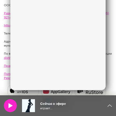
ООО «ГПМ Радио», 2026
Размещение рекламы
на Like FM - сейлз-хаус «ГПМ Реклама»:
+7 (495)
921-40-41
,
sales@gazprom-media.com
https://gpmsaleshouse.ru/
Телефон редакции:
+7 (495) 937 33 67
Адрес: 129075, Российская Федерация, город Москва, вн.тер.г.
муниципальный округ Останкинский, улица Новомосковская, дом 12.
По вопросам регионального развития обращаться в Отдел дистрибуции
distribution@gpmradio.ru
, Олег Иванов
Правила участия в акциях, конкурсах, играх
Политика конфиденциальности
Результаты СОУТ
Реклама на Like FM
Как получить приз?
Слушайте
Like
Сейчас в эфире
FM
играет...
в: