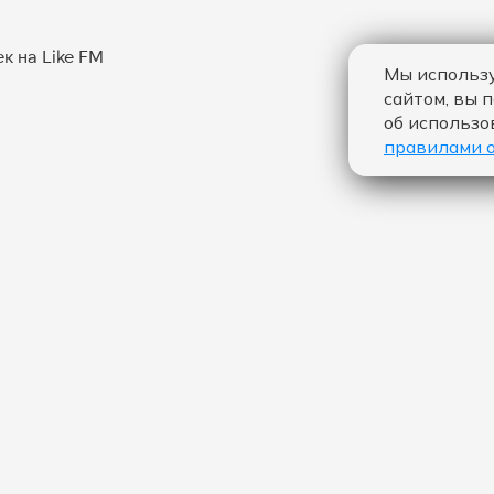
Мы использу
сайтом, вы 
об использо
правилами 