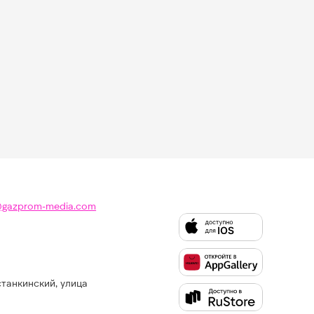
@gazprom-media.com
станкинский, улица
Слушайте
Like