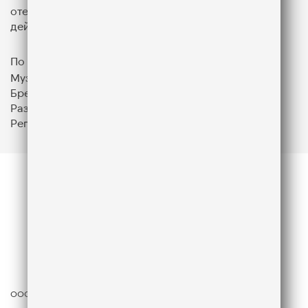
отечественные и зарубежные треки, которые
действительно нравятся слушателям.
По вопросам сотрудничества
Музыкальная редакция:
muzred@likefm.ru
Бренд-менеджер:
kozeeva@gpmradio.ru
Размещение рекламы:
sales@gazprom-media.com
Региональное вещание:
ivanov@gpmradio.ru
ООО «ГПМ Радио», 2026