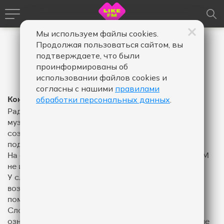
Мы используем файлы cookies.
Продолжая пользоваться сайтом, вы
подтверждаете, что были
проинформированы об
использовании файлов cookies и
согласны с нашими
правилами
Контакты
обработки персональных данных
.
Радиостанция Like FM - высокотехнологичный
музыкальный радиопроект Газпром-Медиа Радио,
созданный с использованием инновационного
подхода к программированию радиоэфира.
На сегодняшний день российская концепция Like FM
не имеет аналогов в мире.
У слушателей радиостанции есть уникальная
возможность дистанционно влиять на плей-лист с
помощью интерактивных средств коммуникации.
Слоган радиостанции: «Слушай, что нравится»,
означает, что в эфире звучат только те современные