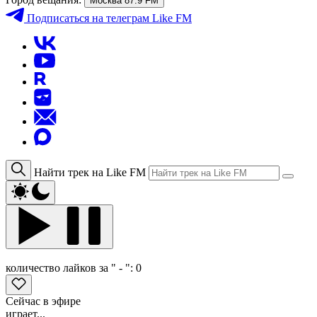
Москва 87.9 FM
Подписаться
на телеграм Like FM
Найти трек на Like FM
количество лайков за " - ":
0
Сейчас в эфире
играет...