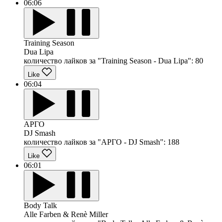
06:06
Training Season
Dua Lipa
количество лайков за "Training Season - Dua Lipa":
80
Like
06:04
АРГО
DJ Smash
количество лайков за "АРГО - DJ Smash":
188
Like
06:01
Body Talk
Alle Farben & Renè Miller