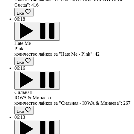
Guetta":
416
Like
06:18
Hate Me
P!nk
количество лайков за "Hate Me - P!nk":
42
Like
06:16
Сильная
IOWA & Минаева
количество лайков за "Сильная - IOWA & Минаева":
267
Like
06:13