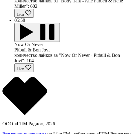
количество лайков за "Body Talk - Alle Farben & Renè
Miller":
602
Like
05:58
Now Or Never
Pitbull & Bon Jovi
количество лайков за "Now Or Never - Pitbull & Bon
Jovi":
104
Like
ООО «ГПМ Радио», 2026
Размещение рекламы
на Like FM - сейлз-хаус «ГПМ Реклама»: