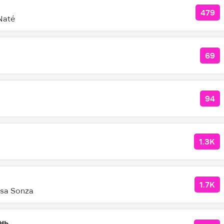
479
КОЛ
Naté
69
КОЛ
94
КО
1.3K
КОЛ
1.7K
КОЛ
ísa Sonza
нь