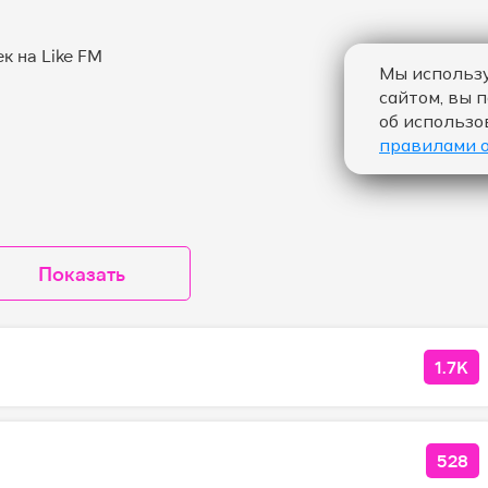
Мы использу
сайтом, вы 
об использо
правилами 
Показать
1.7K
КОЛ
528
КОЛ