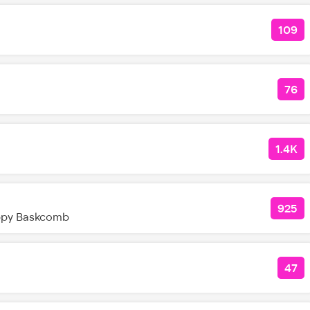
109
КОЛ
76
КО
1.4K
КОЛ
925
КОЛ
ppy Baskcomb
47
КО