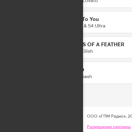
Demi Lovato
Talk To You
01:35
Anotr & 54 Ultra
BIRDS OF A FEATHER
01:31
Billie Eilish
АРГО
01:29
DJ Smash
ООО «ГПМ Радио», 2
Размещение рекламы