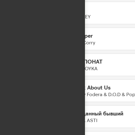
Fire
02:12
BLIZKEY
Whisper
02:10
Joel Corry
ЭКСПОНАТ
02:08
MIA BOYKA
Think About Us
02:06
Sonny Fodera & D.O.D & Po
Преданный бывший
02:04
ANNA ASTI