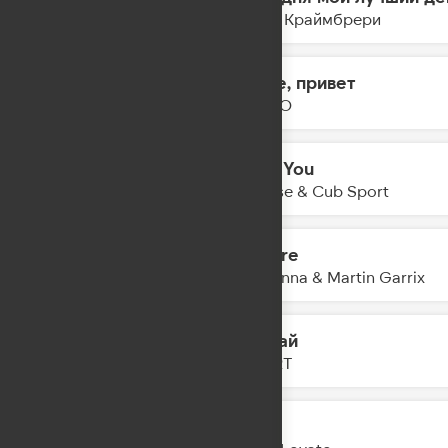
01:49
Мари Краймбрери
Море, привет
01:47
DABRO
Only You
01:45
Shouse & Cub Sport
Bizarre
01:42
Madonna & Martin Garrix
Гудбай
01:40
ZIVERT
Fast
01:37