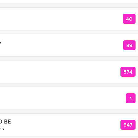
40
КОЛ
о
89
КО
574
КОЛ
1
КО
O BE
947
КОЛ
os