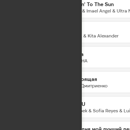
Movin' To The Sun
02:01
Hugel & Imael Angel & Ultra 
True
01:58
CYRIL & Kita Alexander
Пауза
01:56
DAASHA
Настоящая
01:53
Ваня Дмитриенко
NOT U
01:51
Imanbek & Sofia Reyes & Lu
Сегодня мой лучший де