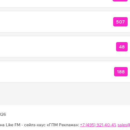
507
КОЛ
48
КОЛ
188
КОЛ
026
на Like FM - сейлз-хаус «ГПМ Реклама»:
+7 (495) 921-40-41
,
sales