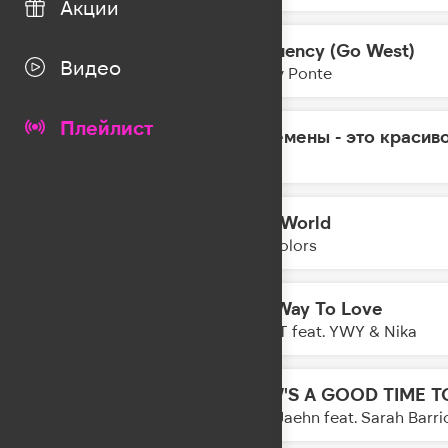
Акции
Frequency (Go West)
02:23
Видео
Gabry Ponte
Плейлист
Перемены - это красив
02:21
Мот
Mad World
02:19
Twocolors
The Way To Love
02:16
ONE-T feat. YWY & Nika
NOW'S A GOOD TIME T
02:14
Felix Jaehn feat. Sarah Barri