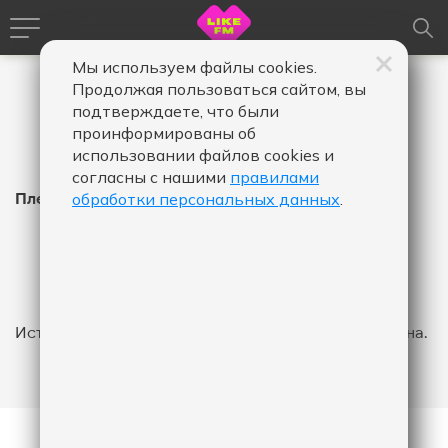
Мы используем файлы cookies.
Продолжая пользоваться сайтом, вы
подтверждаете, что были
проинформированы об
использовании файлов cookies и
согласны с нашими
правилами
Плейлист Like FM
обработки персональных данных
.
Время
Время
Дата
-
в
в
эфире,
эфире,
Показать
от
до
История эфира за указанный промежуток не найдена.