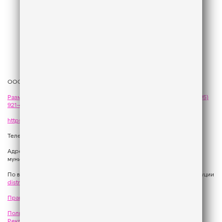
ООО «ГПМ Радио», 2026
Размещение рекламы
на Like FM - сейлз-хаус «ГПМ Реклама»:
+7 (495)
921-40-41
,
sales@gazprom-media.com
https://gpmsaleshouse.ru/
Телефон редакции:
+7 (495) 937 33 67
Адрес: 129075, Российская Федерация, город Москва, вн.тер.г.
муниципальный округ Останкинский, улица Новомосковская, дом 12.
По вопросам регионального развития обращаться в Отдел дистрибуции
distribution@gpmradio.ru
, Олег Иванов
Правила участия в акциях, конкурсах, играх
Политика конфиденциальности
Результаты СОУТ
Реклама на Like FM
Как получить приз?