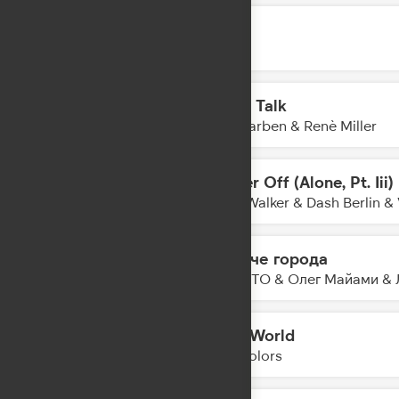
Лечу
12:03
JONY
Body Talk
12:00
Alle Farben & Renè Miller
Better Off (Alone, Pt. Iii)
11:57
Alan Walker & Dash Berlin & 
Громче города
11:55
NILETTO & Олег Майами & 
Mad World
11:52
Twocolors