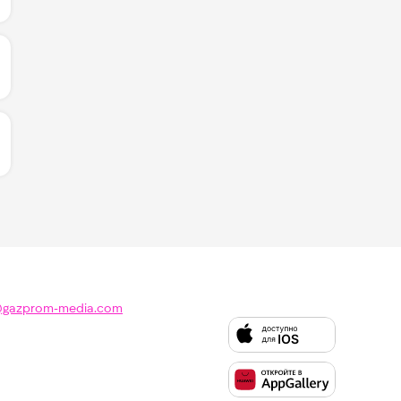
ИЧЕСТВО ЛАЙКОВ ЗА "LIFE IS SIMPLE - MAESIC & MARS
ИЧЕСТВО ЛАЙКОВ ЗА "А ТЫ ГОВОРИШЬ - КОСТА ЛАКОС
@gazprom-media.com