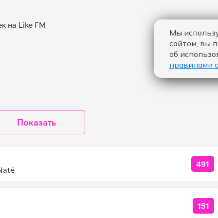
Мы использу
сайтом, вы 
об использо
правилами 
Показать
491
КОЛ
Naté
151
КОЛ