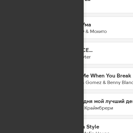
11:39
KDDK
Без Ума
11:37
HOVO & Мохито
DANCE...
11:34
Slayyyter
Call Me When You Break
11:31
Selena Gomez & Benny Blan
Сегодня мой лучший де
11:28
Мари Краймбрери
Mafia Style
11:26