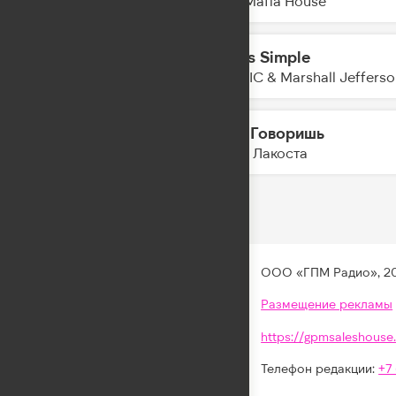
Trap Mafia House
Life is Simple
11:24
MAESIC & Marshall Jeffers
А Ты Говоришь
11:22
Коста Лакоста
ООО «ГПМ Радио», 2
Размещение рекламы
https://gpmsaleshouse.
Телефон редакции:
+7