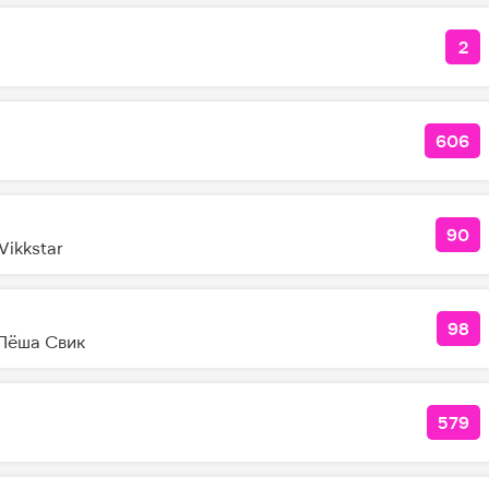
2
КО
606
КОЛ
90
КОЛ
Vikkstar
98
КО
Лёша Свик
579
КОЛ