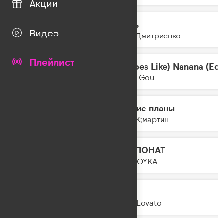
Акции
Ртуть
12:14
Видео
Ваня Дмитриенко
Плейлист
(It Goes Like) Nanana (Ed
12:12
Peggy Gou
Другие планы
12:10
FEDUK;мартин
ЭКСПОНАТ
12:08
MIA BOYKA
Fast
12:05
Demi Lovato