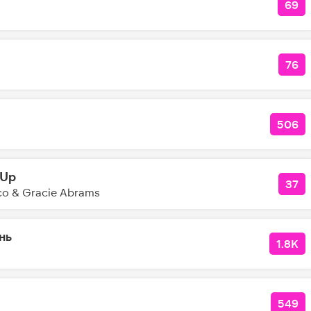
69
КОЛ
76
КО
506
КОЛ
 Up
37
КО
co & Gracie Abrams
нь
1.8K
КОЛ
549
КОЛ