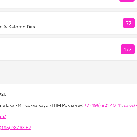
77
КОЛ
on & Salome Das
177
КОЛ
026
на Like FM - сейлз-хаус «ГПМ Реклама»:
+7 (495) 921-40-41
,
sales
ru/
 (495) 937 33 67