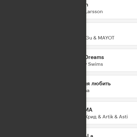
Crush
11:50
Zara Larsson
айс
11:48
Mary Gu & MAYOT
Bad Dreams
11:45
Teddy Swims
Время любить
11:43
Nyusha
KARMA
11:41
Егор Крид & Artik & Asti
O-La-La