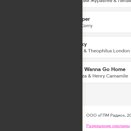
Дмитрий Журавлёв & Лила
Whisper
03:11
Joel Corry
Galaxy
03:08
Kungs & Theophilus London
Don’t Wanna Go Home
03:06
Meduza & Henry Camamile
ООО «ГПМ Радио», 2
Размещение рекламы