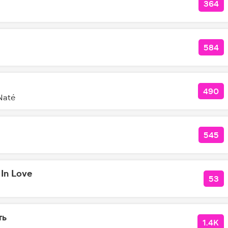
364
КОЛ
584
КОЛ
490
КОЛ
Naté
545
КОЛ
 In Love
53
КОЛ
ть
1.4K
КОЛ