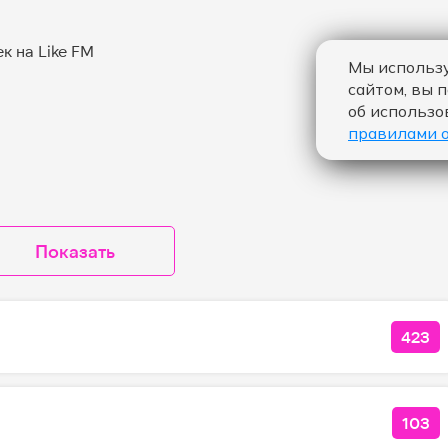
Мы использу
сайтом, вы 
об использо
правилами 
Показать
423
КОЛ
103
КОЛ