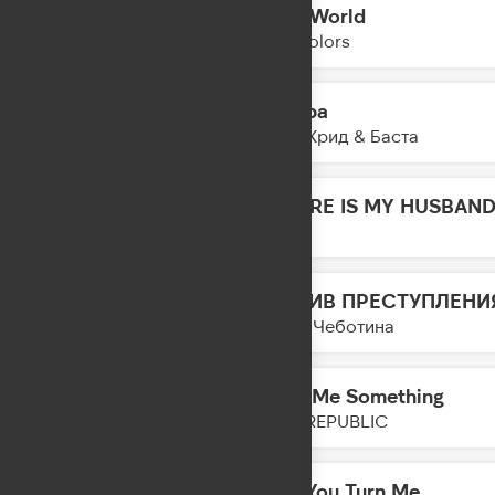
Mad World
03:37
Twocolors
Завтра
03:33
Егор Крид & Баста
WHERE IS MY HUSBAND
03:31
RAYE
МОТИВ ПРЕСТУПЛЕНИ
03:29
Люся Чеботина
Give Me Something
03:27
ONE REPUBLIC
Boy You Turn Me