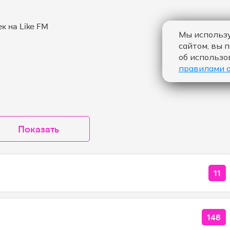
Мы использу
сайтом, вы 
об использо
правилами 
Показать
11
КО
148
КОЛ