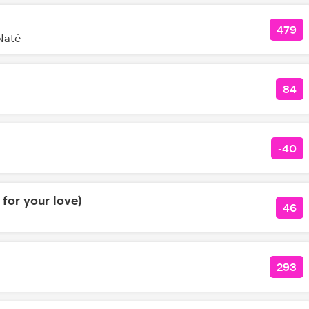
479
КОЛ
Naté
84
КО
-40
КОЛ
 for your love)
46
КОЛ
293
КОЛ