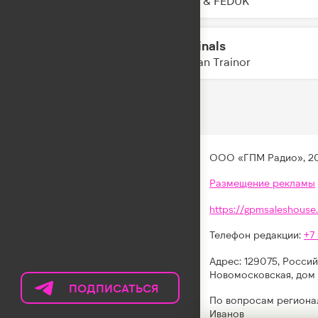
JONY & FEDUK
Criminals
04:16
Meghan Trainor
ООО «ГПМ Радио», 2
Размещение рекламы
https://gpmsaleshouse.
Телефон редакции:
+7
Адрес: 129075, Россий
Новомосковская, дом 
ПОДПИСАТЬСЯ
НА
По вопросам региона
ТЕЛЕГРАМ
Иванов