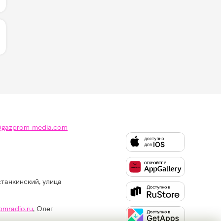
ЛИЧЕСТВО ЛАЙКОВ ЗА "CRIMINALS - MEGHAN TRAINOR"
@gazprom-media.com
станкинский, улица
Слушайте
Like
FM
pmradio.ru
, Олег
в: