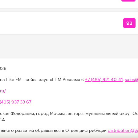
93
КО
026
на Like FM - сейлз-хаус «ГПМ Реклама»:
+7 (495) 921-40-41
,
sales
ru/
 (495) 937 33 67
ская Федерация, город Москва, вн.тер.г. муниципальный округ О
12.
льного развития обращаться в Отдел дистрибуции
distribution@g