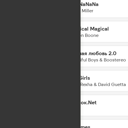
Hey NaNaNa
04:43
Misha Miller
Mystical Magical
04:40
Benson Boone
Нежная любовь 2.0
04:37
Beautiful Boys & Boostereo
Sad Girls
04:36
Bebe Rexha & David Guetta
Одинок.Net
04:32
MOT
Lifetimes