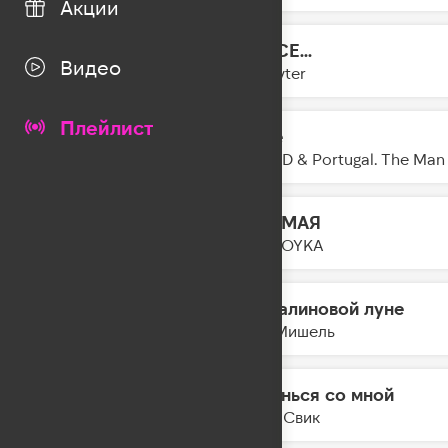
Акции
DANCE...
05:08
Видео
Slayyyter
Плейлист
Glide
05:06
NEIKED & Portugal. The Man
Я САМАЯ
05:04
MIA BOYKA
На малиновой луне
05:01
Моя Мишель
Останься со мной
04:58
Лёша Свик