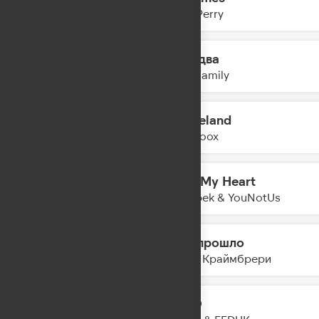
04:30
Katy Perry
Раз, два
04:28
5sta Family
Graceland
04:25
Yearboox
Heal My Heart
04:23
Imanbek & YouNotUs
Всё прошло
04:21
Мари Краймбрери
LETO
04:19