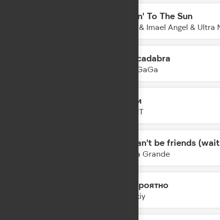
Movin' To The Sun
04:55
Hugel & Imael Angel & Ultra 
Abracadabra
04:52
Lady GaGa
мутки
04:50
ZIVERT
we can't be friends (wait
04:47
Ariana Grande
Невероятно
04:45
Zvonkiy