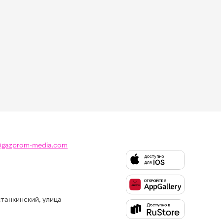
@gazprom-media.com
станкинский, улица
Слушайте
Like