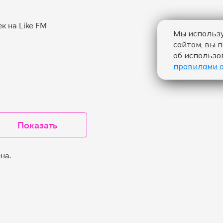
Мы использу
сайтом, вы 
об использо
правилами 
Показать
на.