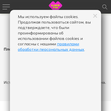
Мы используем файлы cookies.
Продолжая пользоваться сайтом, вы
подтверждаете, что были
проинформированы об
использовании файлов cookies и
согласны с нашими
правилами
Плейлист Like FM
обработки персональных данных
.
Время
Время
Дата
-
в
в
эфире,
эфире,
Показать
от
до
История эфира за указанный промежуток не найдена.