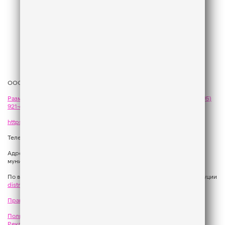
ООО «ГПМ Радио», 2026
Размещение рекламы
на Like FM - сейлз-хаус «ГПМ Реклама»:
+7 (495)
921-40-41
,
sales@gazprom-media.com
https://gpmsaleshouse.ru/
Телефон редакции:
+7 (495) 937 33 67
Адрес: 129075, Российская Федерация, город Москва, вн.тер.г.
муниципальный округ Останкинский, улица Новомосковская, дом 12.
По вопросам регионального развития обращаться в Отдел дистрибуции
distribution@gpmradio.ru
, Олег Иванов
Правила участия в акциях, конкурсах, играх
Политика конфиденциальности
Результаты СОУТ
Реклама на Like FM
Как получить приз?