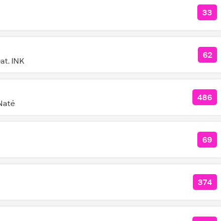
33
КО
62
КОЛ
at. INK
486
КОЛ
Naté
69
КОЛ
374
КОЛ