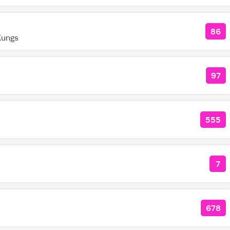
86
КОЛ
Kungs
97
КО
555
КОЛ
7
КО
678
КОЛ