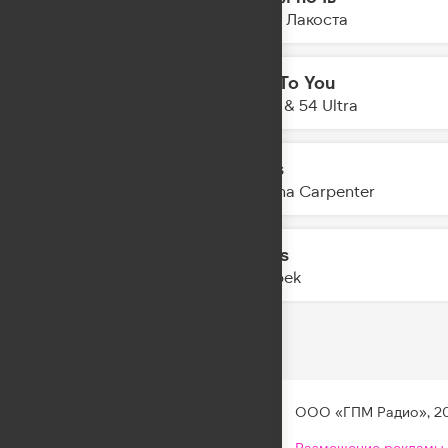
17:22
Коста Лакоста
Talk To You
17:20
Anotr & 54 Ultra
Tears
17:17
Sabrina Carpenter
Limits
17:13
Imanbek
ООО «ГПМ Радио», 2
Размещение рекламы