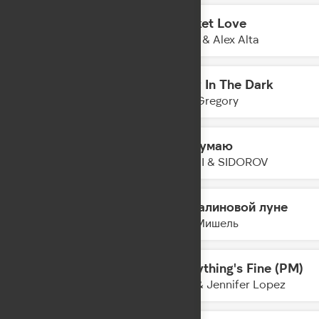
Cricket Love
17:52
KDDK & Alex Alta
Glow In The Dark
17:49
Tom Gregory
Не Думаю
17:47
NANSI & SIDOROV
На малиновой луне
17:43
Моя Мишель
Everything's Fine (PM)
17:41
Alok & Jennifer Lopez