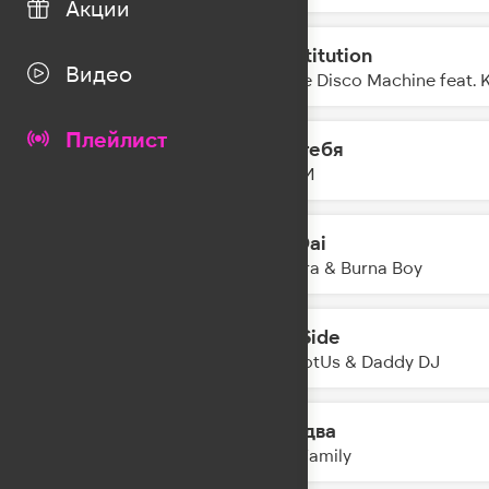
Акции
Substitution
18:05
Видео
Purple Disco Machine feat. 
Плейлист
Без тебя
18:03
НайдИ
Dai Dai
18:01
Shakira & Burna Boy
Flip Side
17:57
YouNotUs & Daddy DJ
Раз, два
17:54
5sta Family