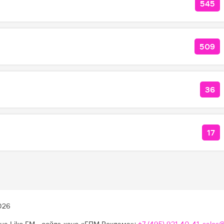
545
КОЛ
509
КОЛ
36
КОЛ
17
КО
026
на Like FM - сейлз-хаус «ГПМ Реклама»:
+7 (495) 921-40-41
,
sales