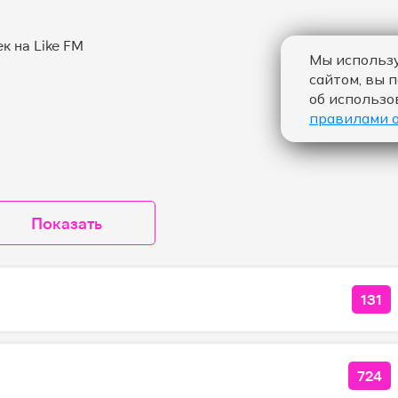
Мы использу
сайтом, вы 
об использо
правилами 
Показать
131
КОЛ
724
КОЛ