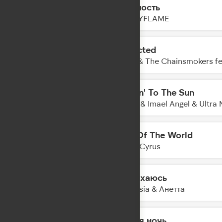
Нежность
17:38
HOLLYFLAME
Addicted
17:36
Zerb & The Chainsmokers fe
Movin' To The Sun
17:34
Hugel & Imael Angel & Ultra 
End Of The World
17:28
Miley Cyrus
Задыхаюсь
17:26
Amnesia & Анетта
Белая ночь