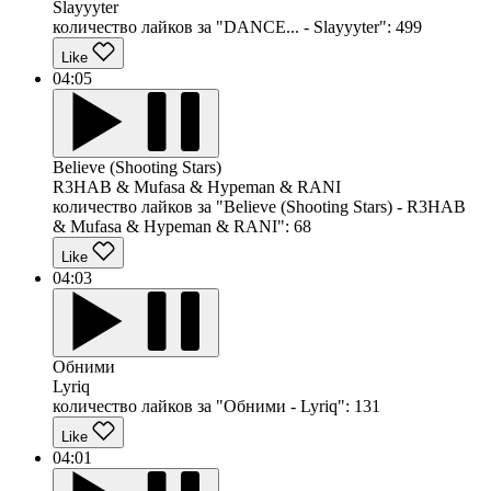
Slayyyter
количество лайков за "DANCE... - Slayyyter":
499
Like
04:05
Believe (Shooting Stars)
R3HAB & Mufasa & Hypeman & RANI
количество лайков за "Believe (Shooting Stars) - R3HAB
& Mufasa & Hypeman & RANI":
68
Like
04:03
Обними
Lyriq
количество лайков за "Обними - Lyriq":
131
Like
04:01