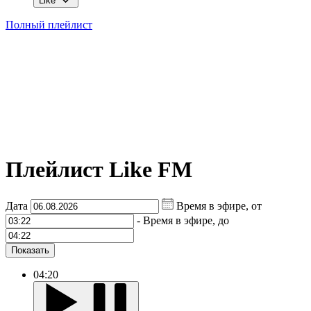
Like
Полный плейлист
Плейлист Like FM
Дата
Время в эфире, от
-
Время в эфире, до
Показать
04:20