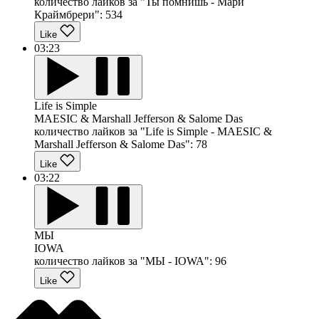
количество лайков за "Ты помнишь - Мари
Краймбрери":
534
Like
03:23
Life is Simple
MAESIC & Marshall Jefferson & Salome Das
количество лайков за "Life is Simple - MAESIC &
Marshall Jefferson & Salome Das":
78
Like
03:22
МЫ
IOWA
количество лайков за "МЫ - IOWA":
96
Like