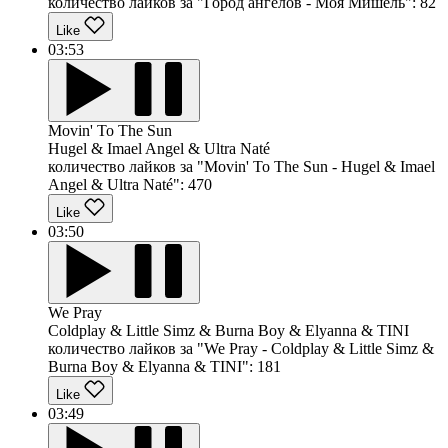
количество лайков за "Город ангелов - Моя Мишель":
82
Like
03:53
Movin' To The Sun
Hugel & Imael Angel & Ultra Naté
количество лайков за "Movin' To The Sun - Hugel & Imael
Angel & Ultra Naté":
470
Like
03:50
We Pray
Coldplay & Little Simz & Burna Boy & Elyanna & TINI
количество лайков за "We Pray - Coldplay & Little Simz &
Burna Boy & Elyanna & TINI":
181
Like
03:49