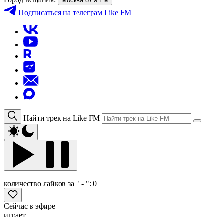
Москва 87.9 FM
Подписаться
на телеграм Like FM
Найти трек на Like FM
количество лайков за " - ":
0
Сейчас в эфире
играет...