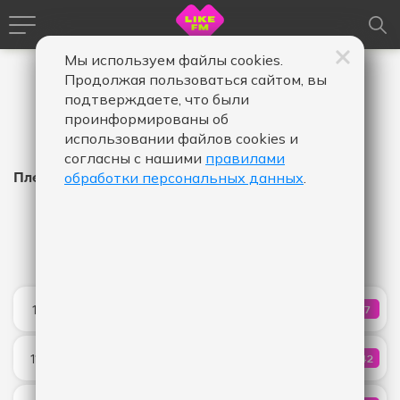
Мы используем файлы cookies.
Продолжая пользоваться сайтом, вы
подтверждаете, что были
проинформированы об
использовании файлов cookies и
согласны с нашими
правилами
Плейлист Like FM
обработки персональных данных
.
Время
Время
Дата
-
в
в
эфире,
эфире,
Показать
от
до
Red Light
11:31
57
КОЛИЧЕ
Sophie and the Giants
Ты помнишь
11:29
542
КОЛИЧ
Мари Краймбрери
Wave