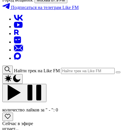
Москва 87.9 FM
Подписаться
на телеграм Like FM
Найти трек на Like FM
количество лайков за " - ":
0
Сейчас в эфире
играет...