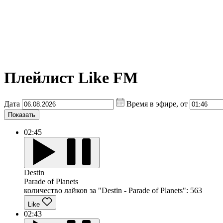
Плейлист Like FM
Дата
Время в эфире, от
Показать
02:45
Destin
Parade of Planets
количество лайков за "Destin - Parade of Planets":
563
Like
02:43