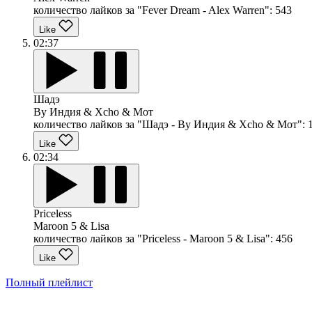
количество лайков за "Fever Dream - Alex Warren":
543
Like
02:37
Шадэ
By Индия & Xcho & Мот
количество лайков за "Шадэ - By Индия & Xcho & Мот":
Like
02:34
Priceless
Maroon 5 & Lisa
количество лайков за "Priceless - Maroon 5 & Lisa":
456
Like
Полный плейлист