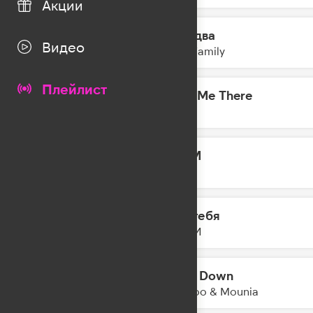
Акции
Раз, два
10:23
Видео
5sta Family
Плейлист
Take Me There
10:21
DA TI
SWIM
10:18
BTS
Без тебя
10:15
НайдИ
Slow Down
10:12
naBBoo & Mounia