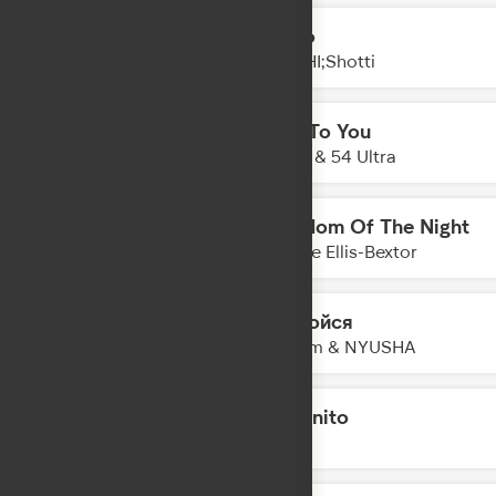
Мало
10:10
AMCHI;Shotti
Talk To You
10:07
Anotr & 54 Ultra
Freedom Of The Night
10:05
Sophie Ellis-Bextor
Не бойся
10:03
Rakhim & NYUSHA
Morenito
10:01
INNA