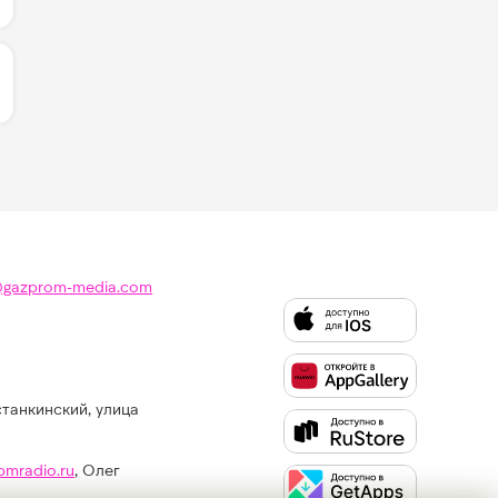
ЛИЧЕСТВО ЛАЙКОВ ЗА "ПЕРЕМЕНЫ - ЭТО КРАСИВО - МО
@gazprom-media.com
станкинский, улица
Слушайте
Like
FM
pmradio.ru
, Олег
в: