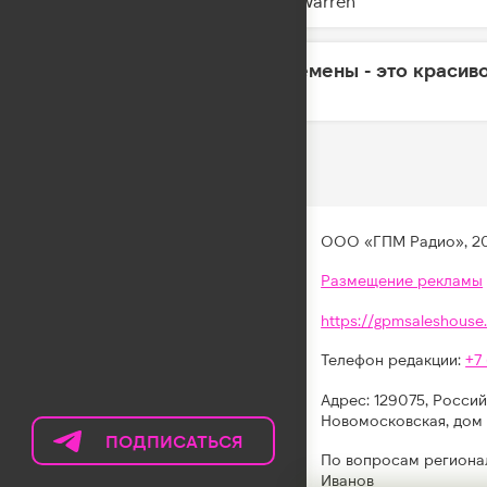
Alex Warren
Перемены - это красив
09:31
Мот
ООО «ГПМ Радио», 2
Размещение рекламы
https://gpmsaleshouse.
Телефон редакции:
+7
Адрес: 129075, Россий
Новомосковская, дом 
ПОДПИСАТЬСЯ
НА
По вопросам региона
ТЕЛЕГРАМ
Иванов