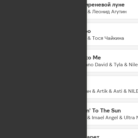
На сиреневой луне
09:57
KDDK & Леонид Агутин
Метро
09:54
ЛАУД & Тося Чайкина
Talk to Me
09:52
Damiano David & Tyla & Nil
Худи
09:50
Джиган & Artik & Asti & NI
Movin' To The Sun
09:47
Hugel & Imael Angel & Ultra 
Маргарет