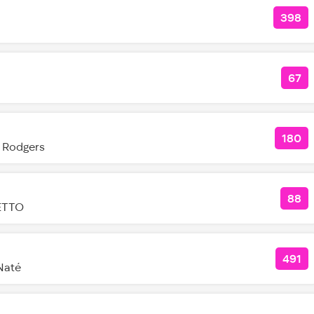
398
КОЛ
67
КО
180
КОЛ
e Rodgers
88
КОЛ
LETTO
491
КОЛ
Naté