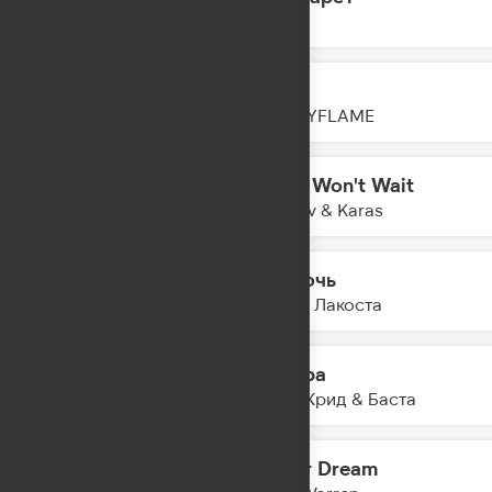
09:46
RASA
Тону
09:44
HOLLYFLAME
Time Won't Wait
09:41
Filatov & Karas
На ночь
09:40
Коста Лакоста
Завтра
09:38
Егор Крид & Баста
Fever Dream
09:33