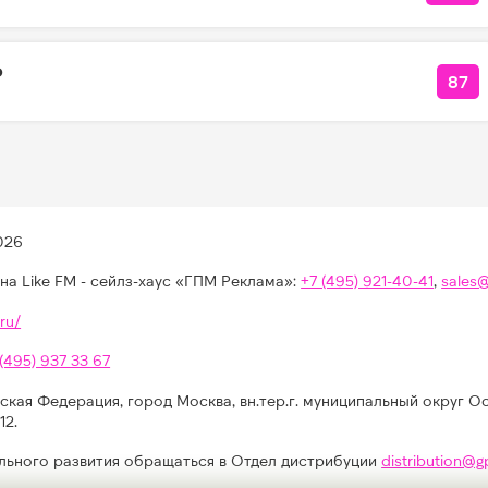
о
87
КО
026
на Like FM - сейлз-хаус «ГПМ Реклама»:
+7 (495) 921-40-41
,
sales
ru/
 (495) 937 33 67
ская Федерация, город Москва, вн.тер.г. муниципальный округ О
12.
льного развития обращаться в Отдел дистрибуции
distribution@g