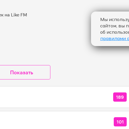
Мы использу
сайтом, вы 
об использо
правилами 
Показать
189
КОЛ
101
КОЛ