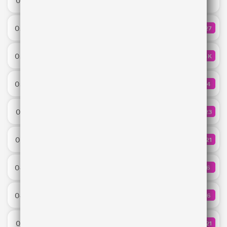
05:10
AMCHI;Shotti
Sad Girls
05:08
427
КОЛИЧЕ
Bebe Rexha & David Guetta
Turn Up The Love
05:06
1.4K
КОЛИЧЕ
Claptone & Crystal Fighters
Город ангелов
05:03
84
КОЛИЧ
Моя Мишель
Hey NaNaNa
05:01
423
КОЛИЧ
Misha Miller
Time Won't Wait
04:58
321
КОЛИЧЕ
Filatov & Karas
Нас не догонят
04:56
16
КОЛИЧ
Leonid Rudenko
Гимн всех вечерин
04:54
96
КОЛИЧ
MOT & Gayana
Talk To You
04:51
521
КОЛИЧ