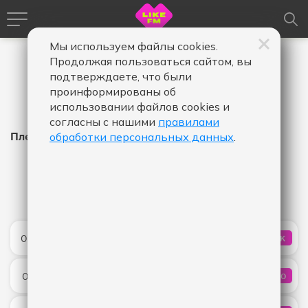
Мы используем файлы cookies.
Продолжая пользоваться сайтом, вы
подтверждаете, что были
проинформированы об
использовании файлов cookies и
согласны с нашими
правилами
Плейлист Like FM
обработки персональных данных
.
Время
Время
Дата
-
в
в
эфире,
эфире,
Показать
от
до
Radio Baby
05:33
1K
КОЛИЧ
Don Diablo & Fitz and The Tantrums
Amore
05:31
40
КОЛИЧ
NYUSHA
All We Got