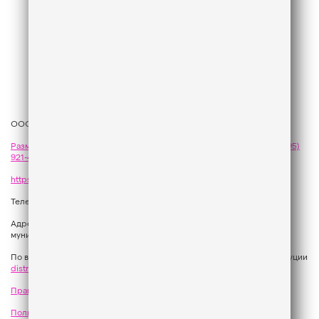
ООО «ГПМ Радио», 2026
Размещение рекламы
на Like FM - сейлз-хаус «ГПМ Реклама»:
+7 (495)
921-40-41
,
sales@gazprom-media.com
https://gpmsaleshouse.ru/
Телефон редакции:
+7 (495) 937 33 67
Адрес: 129075, Российская Федерация, город Москва, вн.тер.г.
муниципальный округ Останкинский, улица Новомосковская, дом 12.
По вопросам регионального развития обращаться в Отдел дистрибуции
distribution@gpmradio.ru
, Олег Иванов
Правила участия в акциях, конкурсах, играх
Политика конфиденциальности
Результаты СОУТ