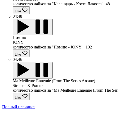
количество лайков за "Календарь - Коста Лакоста":
48
Like
04:48
Помню
JONY
количество лайков за "Помню - JONY":
102
Like
04:46
Ma Meilleure Ennemie (From The Series Arcane)
Stromae & Pomme
количество лайков за "Ma Meilleure Ennemie (From The Ser
Like
Полный плейлист