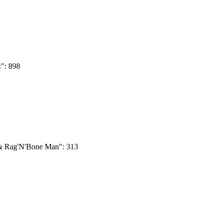
":
898
s & Rag'N'Bone Man":
313