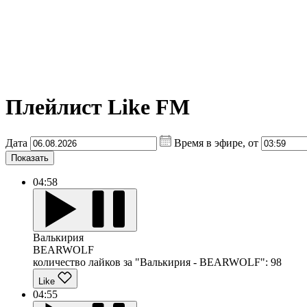
Плейлист Like FM
Дата
Время в эфире, от
Показать
04:58
Валькирия
BEARWOLF
количество лайков за "Валькирия - BEARWOLF":
98
Like
04:55