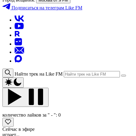
Москва 87.9 FM
Подписаться
на телеграм Like FM
Найти трек на Like FM
количество лайков за " - ":
0
Сейчас в эфире
играет...