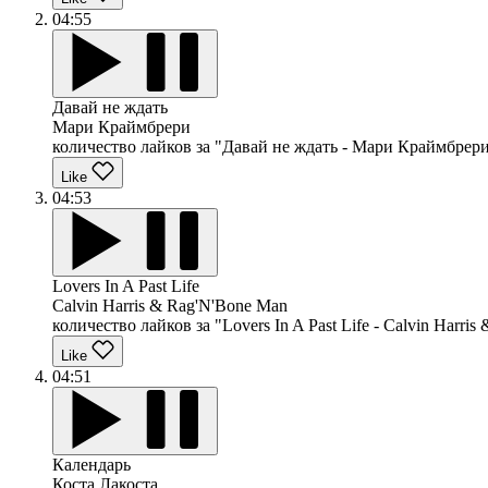
04:55
Давай не ждать
Мари Краймбрери
количество лайков за "Давай не ждать - Мари Краймбрери
Like
04:53
Lovers In A Past Life
Calvin Harris & Rag'N'Bone Man
количество лайков за "Lovers In A Past Life - Calvin Harri
Like
04:51
Календарь
Коста Лакоста