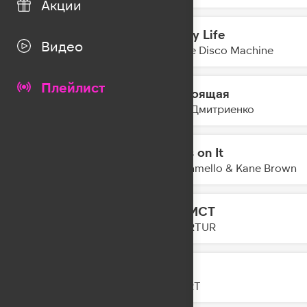
Акции
All My Life
21:49
Видео
Purple Disco Machine
Плейлист
Настоящая
21:47
Ваня Дмитриенко
Miles on It
21:44
Marshmello & Kane Brown
ЭГОИСТ
21:42
GOARTUR
GAZ
21:40
ZIVERT