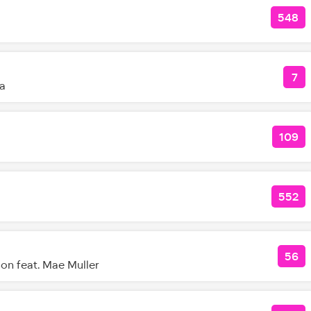
548
КОЛ
7
КО
a
109
КОЛ
552
КОЛ
56
КОЛ
on feat. Mae Muller