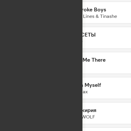
No Broke Boys
21:39
Disco Lines & Tinashe
КАССЕТЫ
21:37
LYRIQ
Take Me There
21:35
DA TI
Lovin Myself
21:31
Ava Max
Валькирия
21:29
BEARWOLF