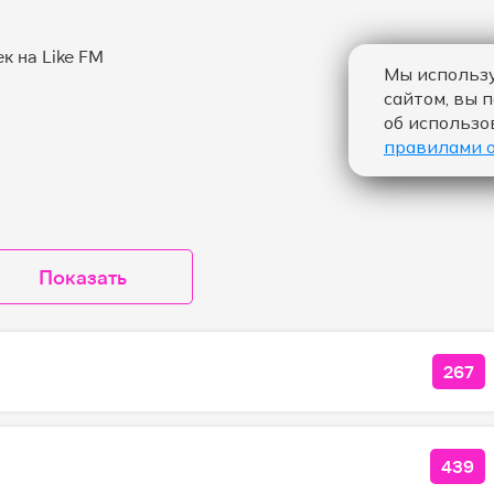
Мы использу
сайтом, вы 
об использо
правилами 
Показать
267
КОЛ
439
КОЛ