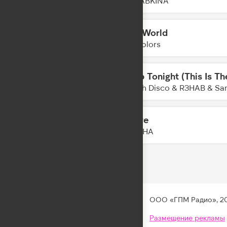
SERYABKINA
Mad World
21:01
Twocolors
Sleep Tonight (This Is Th
20:58
Switch Disco & R3HAB & Sa
Amore
20:56
NYUSHA
ООО «ГПМ Радио», 2
Размещение рекламы