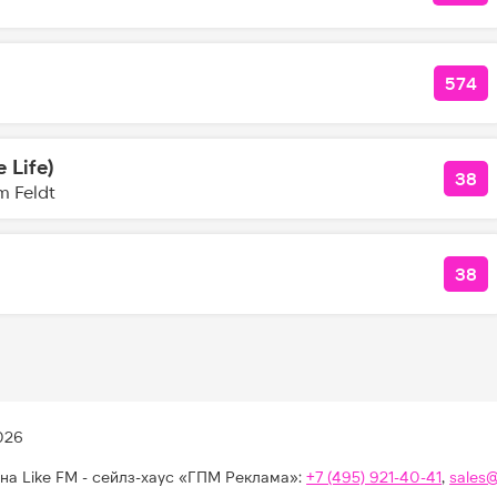
574
КОЛ
e Life)
38
КОЛ
m Feldt
38
КО
026
на Like FM - сейлз-хаус «ГПМ Реклама»:
+7 (495) 921-40-41
,
sales