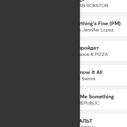
21:15
AVALAN ROKSTON
Everything's Fine (PM)
21:13
Alok & Jennifer Lopez
Это пройдет
21:10
Джарахов & PIZZA
Mr. Know It All
21:08
Teddy Swims
Give Me Something
21:05
ONE REPUBLIC
АСФАЛЬТ
21:03