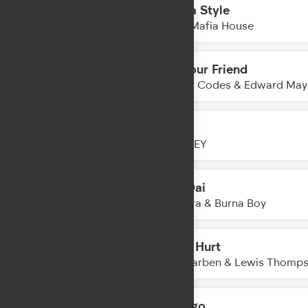
Mafia Style
21:27
Trap Mafia House
Be Your Friend
21:25
Cheat Codes & Edward May
Fire
21:23
BLIZKEY
Dai Dai
21:20
Shakira & Burna Boy
Love Hurt
21:18
Alle Farben & Lewis Thomps
Vertigo