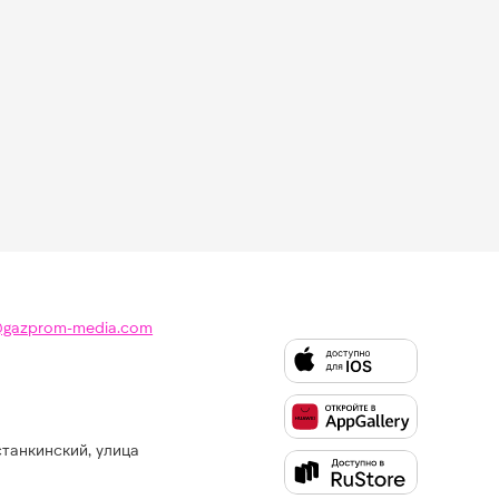
@gazprom-media.com
станкинский, улица
Слушайте
Like