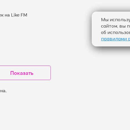
Мы использу
сайтом, вы 
об использо
правилами 
Показать
на.