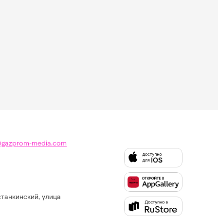
@gazprom-media.com
станкинский, улица
Слушайте
Like