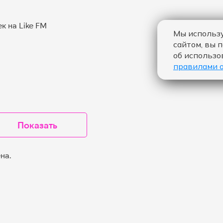
Мы использу
сайтом, вы 
об использо
правилами 
Показать
на.