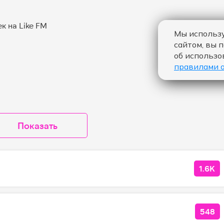
Мы использу
сайтом, вы 
об использо
правилами 
Показать
1.6K
КОЛ
548
КОЛ