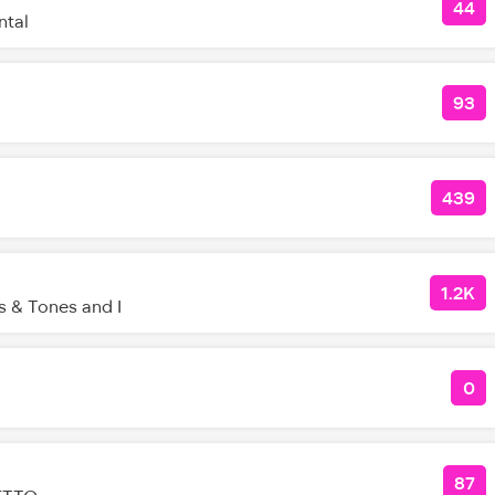
44
КОЛ
ntal
93
КОЛ
439
КОЛ
1.2K
КОЛ
 & Tones and I
0
КО
87
КОЛ