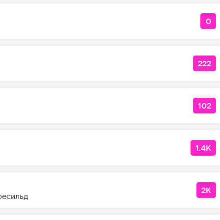
0
КО
222
КОЛ
102
КОЛ
1.4K
КОЛ
2K
КО
ресильд