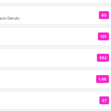
60
КОЛ
ason Derulo
101
КОЛ
552
КОЛ
1.4K
КОЛ
47
КО