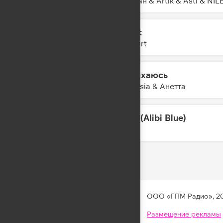
Джиган & Artik & Asti & NI
Say It
00:09
AtHeart
Задыхаюсь
00:07
Amnesia & Анетта
Wait (Alibi Blue)
00:05
VIZE
ООО «ГПМ Радио», 2
Размещение рекламы