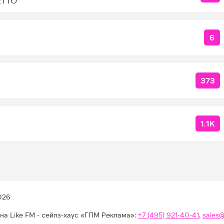
LETTO
6
КО
373
КОЛ
1.1K
КОЛ
026
на Like FM - сейлз-хаус «ГПМ Реклама»:
+7 (495) 921-40-41
,
sales