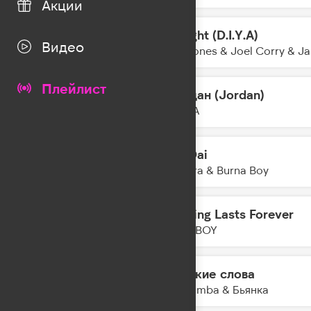
Акции
Tonight (D.I.Y.A)
00:58
Видео
Jax Jones & Joel Corry & J
Плейлист
Иордан (Jordan)
00:56
MONA
Dai Dai
00:54
Shakira & Burna Boy
Nothing Lasts Forever
00:52
FAST BOY
Громкие слова
00:49
The Limba & Бьянка