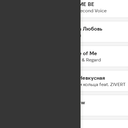
LET ME BE
00:36
The Second Voice
Наша Любовь
00:33
Лилая
Piece of Me
00:31
Tayna & Regard
Еда Невкусная
00:28
очки и кольца feat. ZIVERT
Hollow
00:26
Eben
Alibi