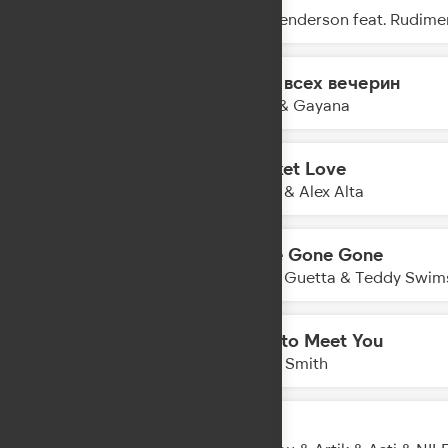
00:23
Ella Henderson feat. Rudime
Гимн всех вечерин
00:21
MOT & Gayana
Cricket Love
00:19
KDDK & Alex Alta
Gone Gone Gone
00:16
David Guetta & Teddy Swims
Nice to Meet You
00:14
Myles Smith
Худи
00:11