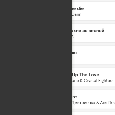
Let me die
00:47
Mark Dann
Ты пахнешь весной
00:45
5УТРА
Помню
00:43
JONY
Turn Up The Love
00:41
Claptone & Crystal Fighters
Силуэт
00:39
Ваня Дмитриенко & Аня Пе