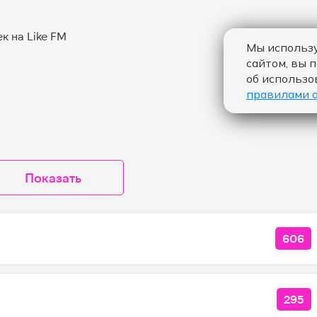
Мы использу
сайтом, вы 
об использо
правилами 
Показать
606
КОЛ
295
КОЛ