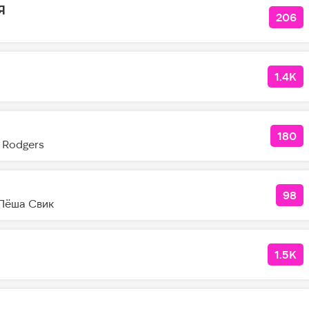
Я
206
КОЛ
1.4K
КОЛ
180
КОЛ
e Rodgers
98
КО
Лёша Свик
1.5K
КОЛ