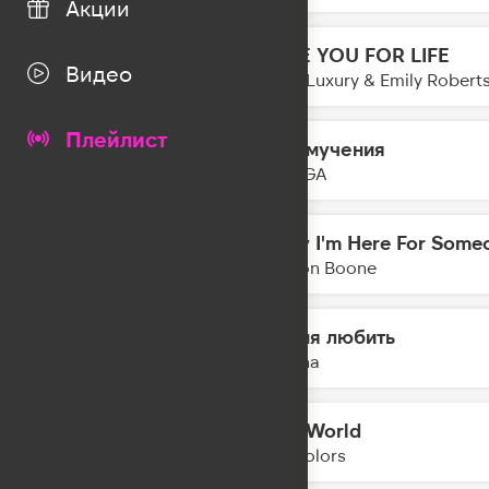
Акции
LOVE YOU FOR LIFE
18:18
Видео
Loud Luxury & Emily Robert
Плейлист
Мои мучения
18:14
NEMIGA
Sorry I'm Here For Some
18:11
Benson Boone
Время любить
18:10
Nyusha
Mad World
18:07
Twocolors