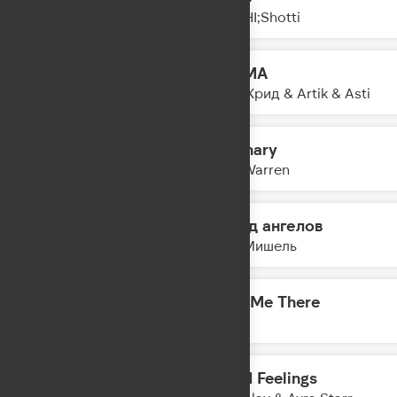
17:43
AMCHI;Shotti
KARMA
17:41
Егор Крид & Artik & Asti
Ordinary
17:38
Alex Warren
Город ангелов
17:36
Моя Мишель
Take Me There
17:34
DA TI
Good Feelings
17:31