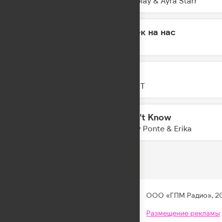
Coldplay & Ayra Starr
Намёк на нас
17:29
MOT
GAZ
17:27
ZIVERT
I Don't Know
17:24
Gabry Ponte & Erika
ООО «ГПМ Радио», 2
Размещение рекламы