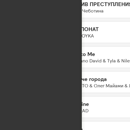
МОТИВ ПРЕСТУПЛЕНИ
17:54
Люся Чеботина
ЭКСПОНАТ
17:52
MIA BOYKA
Talk to Me
17:50
Damiano David & Tyla & Nil
Громче города
17:48
NILETTO & Олег Майами & 
Be Mine
17:45
KAMRAD
Мало