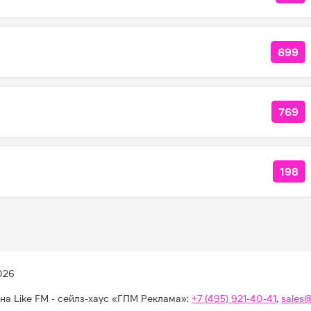
699
КОЛ
769
КОЛ
198
КОЛ
026
на Like FM - сейлз-хаус «ГПМ Реклама»:
+7 (495) 921-40-41
,
sales