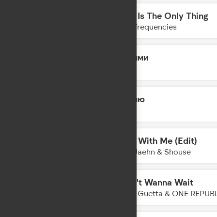
Love Is The Only Thing
18:05
Lost Frequencies
Обними
18:03
Lyriq
Помню
18:01
JONY
Walk With Me (Edit)
17:58
Felix Jaehn & Shouse
I Don't Wanna Wait
17:56
David Guetta & ONE REPUB