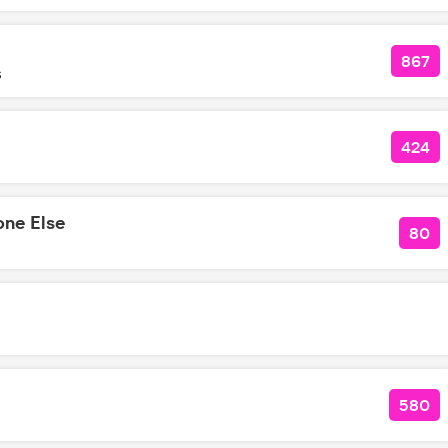
867
КОЛ
s
424
КОЛ
one Else
80
КОЛ
580
КОЛ