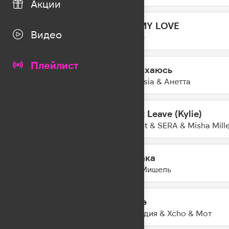
Акции
OH MY LOVE
12:30
Видео
LYRIQ
Плейлист
Задыхаюсь
12:28
Amnesia & Анетта
Don't Leave (Kylie)
12:26
Akcent & SERA & Misha Mill
Облака
12:24
Моя Мишель
Шадэ
12:21
By Индия & Xcho & Мот