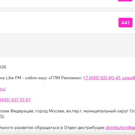
441
КОЛ
026
на Like FM - сейлз-хаус «ГПМ Реклама»:
+7 (495) 921-40-41
,
sales
ru/
 (495) 937 33 67
ская Федерация, город Москва, вн.тер.г. муниципальный округ О
12.
льного развития обращаться в Отдел дистрибуции
distribution@g