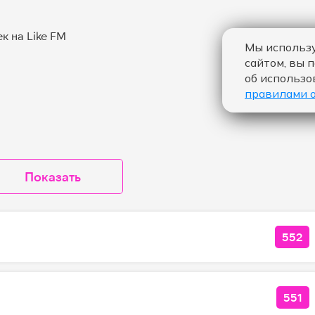
Мы использу
сайтом, вы 
об использо
правилами 
Показать
552
КОЛ
551
КОЛ