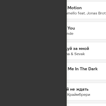
Slow Motion
12:19
Marshmello feat. Jonas Brot
Over You
12:16
Klingande
Следуй за мной
12:14
Gayana & Sevak
Meet Me In The Dark
12:11
AVE
Давай не ждать
12:09
Мари Краймбрери