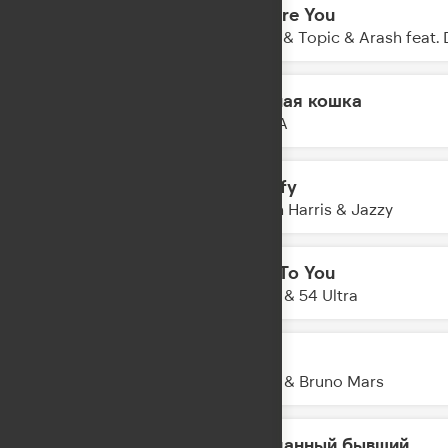
I Adore You
12:06
Hugel & Topic & Arash feat.
Чёрная кошка
12:03
MONA
Satisfy
12:01
Calvin Harris & Jazzy
Talk To You
11:57
Anotr & 54 Ultra
APT.
11:54
ROSE & Bruno Mars
Преданный бывший