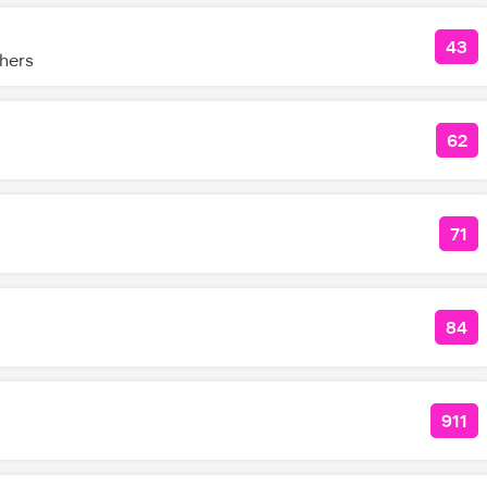
43
КО
hers
62
КО
71
КО
84
КОЛ
911
КОЛ