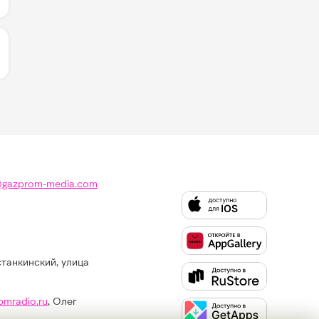
ИЧЕСТВО ЛАЙКОВ ЗА "CRICKET LOVE - KDDK & ALEX ALT
@gazprom-media.com
станкинский, улица
Слушайте
Like
FM
pmradio.ru
, Олег
в: