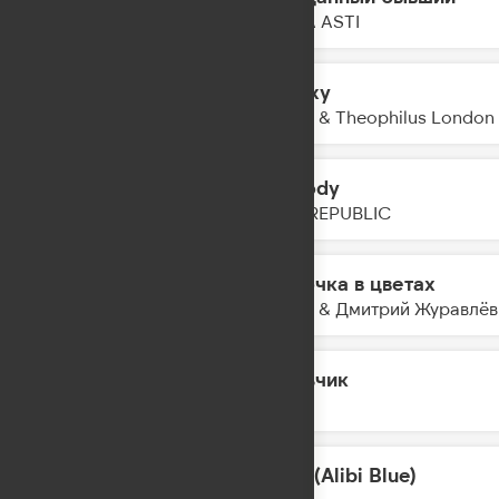
11:52
ANNA ASTI
Galaxy
11:49
Kungs & Theophilus London
Nobody
11:46
ONE REPUBLIC
Девочка в цветах
11:44
Баста & Дмитрий Журавлёв
Мальчик
11:42
IOWA
Wait (Alibi Blue)
11:40