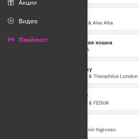
Акции
1 & 2
19:06
Видео
KDDK & Alex Alta
Плейлист
Чёрная кошка
19:03
MONA
Galaxy
19:01
Kungs & Theophilus London
LETO
18:57
JONY & FEDUK
Kite
18:55
Benjamin Ingrosso