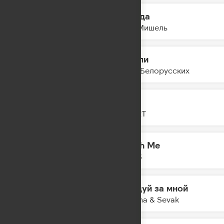
Иногда
18:53
Моя Мишель
Мысли
18:49
Тима Белорусских
GAZ
18:47
ZIVERT
Touch Me
18:45
ASDIS
Следуй за мной
18:42
Gayana & Sevak