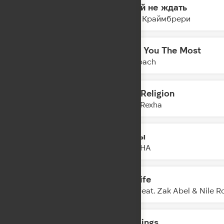
Давай не ждать
18:40
Мари Краймбрери
Need You The Most
18:34
Ofenbach
New Religion
18:32
Bebe Rexha
Тайны
18:29
DAASHA
For Life
18:27
Kygo feat. Zak Abel & Nile R
Blessings