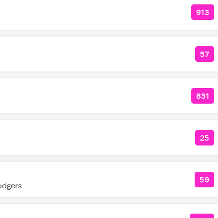
913
КОЛ
57
КО
831
КОЛ
25
КО
59
КОЛ
odgers