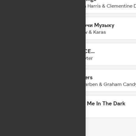
18:24
Calvin Harris & Clementine 
Включи Музыку
18:22
Filatov & Karas
DANCE...
18:19
Slayyyter
Flowers
18:15
Alle Farben & Graham Cand
Meet Me In The Dark
18:13
AVE