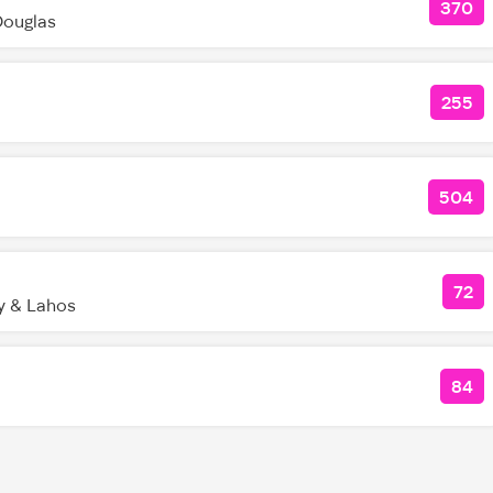
370
КОЛ
Douglas
255
КОЛ
504
КОЛ
72
КО
y & Lahos
84
КОЛ