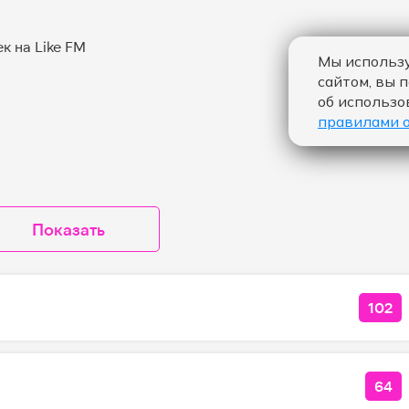
Мы использу
сайтом, вы 
об использо
правилами 
Показать
102
КОЛ
64
КО