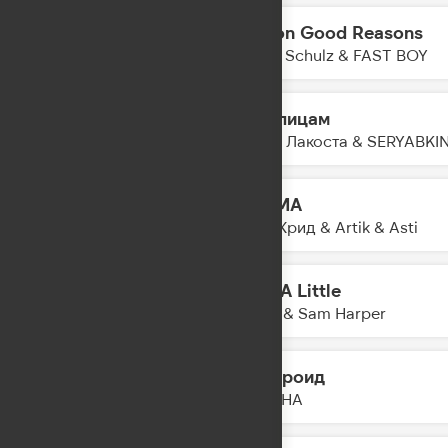
Million Good Reasons
19:31
Robin Schulz & FAST BOY
По улицам
19:30
Коста Лакоста & SERYABKI
KARMA
19:28
Егор Крид & Artik & Asti
Just A Little
19:26
Juste & Sam Harper
Полароид
19:24
NYUSHA