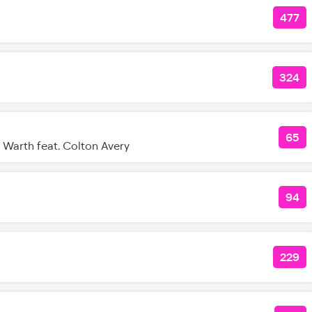
477
КОЛ
324
КОЛ
65
КОЛ
Warth feat. Colton Avery
94
КО
229
КОЛ