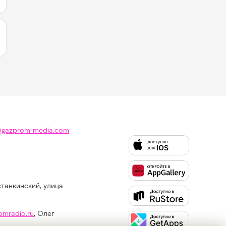
ЛИЧЕСТВО ЛАЙКОВ ЗА "DON'T LEAVE (KYLIE) - AKCENT & 
@gazprom-media.com
станкинский, улица
Слушайте
Like
FM
pmradio.ru
, Олег
в: