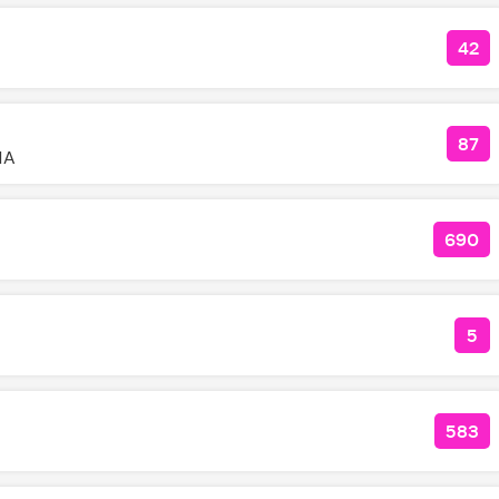
42
КО
87
КО
NA
690
КОЛ
5
КО
583
КОЛ