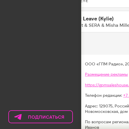
KATSEYE
Don't Leave (Kylie)
18:53
Akcent & SERA & Misha Mill
ООО «ГПМ Радио», 2
Размещение рекламы
https://gpmsaleshouse.
Телефон редакции:
+7
Адрес: 129075, Россий
Новомосковская, дом 
ПОДПИСАТЬСЯ
НА
По вопросам региона
ТЕЛЕГРАМ
Иванов