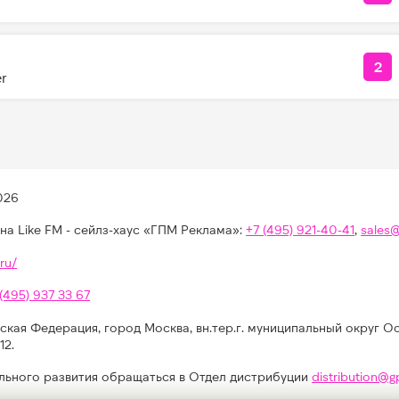
2
КО
er
026
на Like FM - сейлз-хаус «ГПМ Реклама»:
+7 (495) 921-40-41
,
sales
ru/
 (495) 937 33 67
ская Федерация, город Москва, вн.тер.г. муниципальный округ О
12.
льного развития обращаться в Отдел дистрибуции
distribution@g