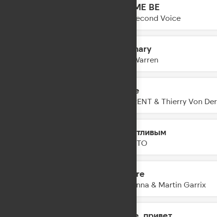
LET ME BE
19:21
The Second Voice
Ordinary
19:18
Alex Warren
Home
19:15
LAWRENT & Thierry Von Der 
Счастливым
19:12
NILETTO
Bizarre
19:10
Madonna & Martin Garrix
Море, привет