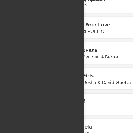
19:08
DABRO
Need Your Love
19:05
ONE REPUBLIC
Не поняла
19:03
Моя Мишель & Баста
Sad Girls
19:01
Bebe Rexha & David Guetta
SWIM
18:57
BTS
Gabriela
18:55