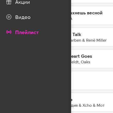
Акции
Ты пахнешь весной
19:45
Видео
5УТРА
Плейлист
Body Talk
19:43
Alle Farben & Renè Miller
My Heart Goes
19:41
Sam Feldt, Oaks
МЫ
19:39
IOWA
Шадэ
19:37
By Индия & Xcho & Мот