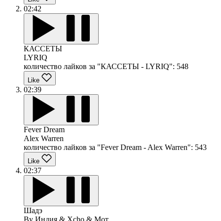
02:42
КАССЕТЫ
LYRIQ
количество лайков за "КАССЕТЫ - LYRIQ":
548
Like
02:39
Fever Dream
Alex Warren
количество лайков за "Fever Dream - Alex Warren":
543
Like
02:37
Шадэ
By Индия & Xcho & Мот