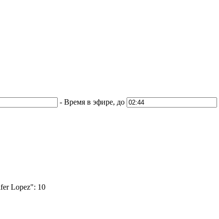
-
Время в эфире, до
fer Lopez":
10