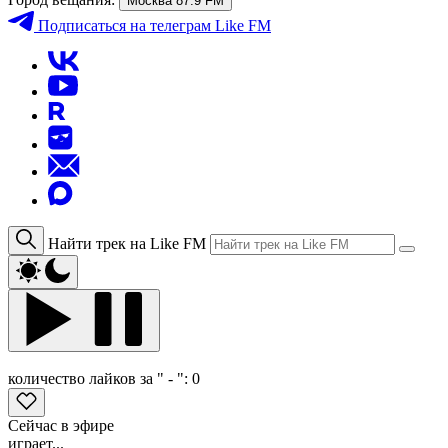
Москва 87.9 FM
Подписаться
на телеграм Like FM
Найти трек на Like FM
количество лайков за " - ":
0
Сейчас в эфире
играет...