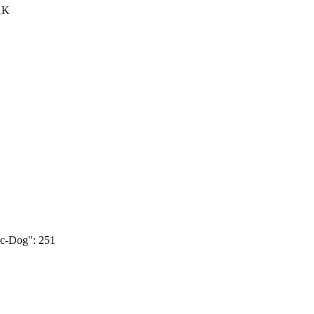
1K
c-Dog":
251