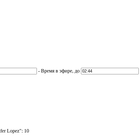
-
Время в эфире, до
fer Lopez":
10