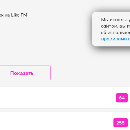
Мы использу
сайтом, вы 
об использо
правилами 
Показать
84
КО
255
КОЛ