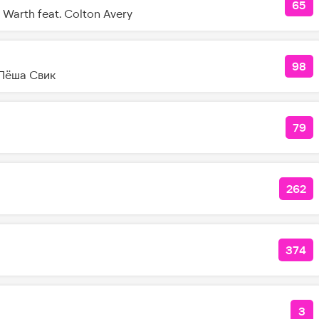
65
КОЛ
Warth feat. Colton Avery
98
КО
Лёша Свик
79
КОЛ
262
КОЛ
374
КОЛ
3
КО