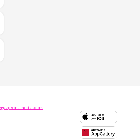
ИЧЕСТВО ЛАЙКОВ ЗА "НОЧИ НАПРОЛЁТ - PIZZA, DOSE"
ИЧЕСТВО ЛАЙКОВ ЗА "TAKE ME THERE - DA TI":
@gazprom-media.com