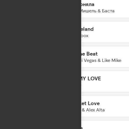
Не поняла
23:03
Моя Мишель & Баста
Graceland
23:01
Yearboox
To The Beat
22:57
Dimitri Vegas & Like Mike
OH MY LOVE
22:54
LYRIQ
Cricket Love
22:52
KDDK & Alex Alta
Home