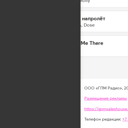
Holy Molly
Ночи напролёт
22:35
PIZZA, Dose
Take Me There
22:33
DA TI
ООО «ГПМ Радио», 2
Размещение рекламы
https://gpmsaleshouse.
Телефон редакции:
+7