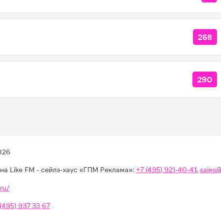
268
КОЛ
290
КОЛ
026
на Like FM - сейлз-хаус «ГПМ Реклама»:
+7 (495) 921-40-41
,
sales
ru/
 (495) 937 33 67