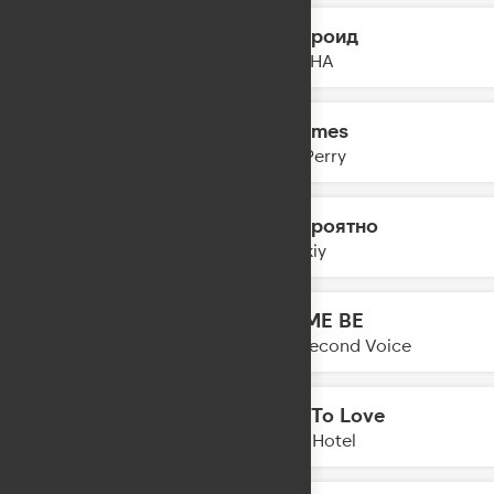
Полароид
23:14
NYUSHA
Lifetimes
23:12
Katy Perry
Невероятно
23:10
Zvonkiy
LET ME BE
23:07
The Second Voice
How To Love
23:06
Tokio Hotel