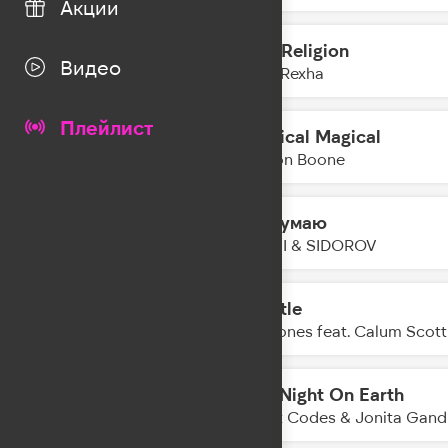
Акции
New Religion
23:25
Видео
Bebe Rexha
Плейлист
Mystical Magical
23:22
Benson Boone
Не Думаю
23:20
NANSI & SIDOROV
Whistle
23:18
Jax Jones feat. Calum Scott
Last Night On Earth
23:16
Cheat Codes & Jonita Gand