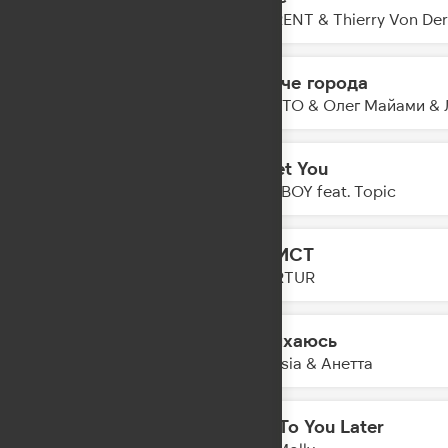
22:50
LAWRENT & Thierry Von Der 
Громче города
22:47
NILETTO & Олег Майами & 
Forget You
22:45
FAST BOY feat. Topic
ЭГОИСТ
22:43
GOARTUR
Задыхаюсь
22:41
Amnesia & Анетта
Talk To You Later
22:38