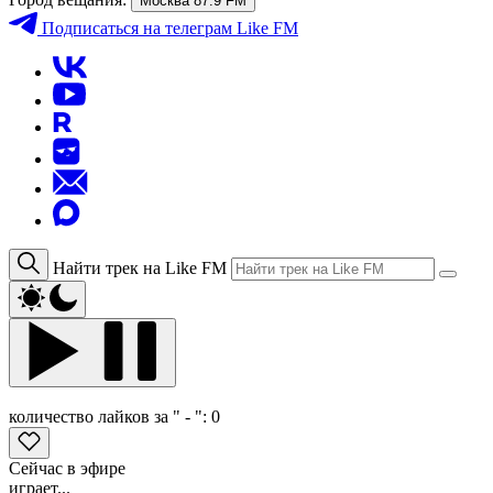
Москва 87.9 FM
Подписаться
на телеграм Like FM
Найти трек на Like FM
количество лайков за " - ":
0
Сейчас в эфире
играет...