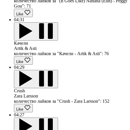
количество лайков за "(It Goes Like) Nanana (Edit) - Peggy
Gou":
71
Like
04:31
Качели
Artik & Asti
количество лайков за "Качели - Artik & Asti":
76
Like
04:29
Crush
Zara Larsson
количество лайков за "Crush - Zara Larsson":
152
Like
04:27