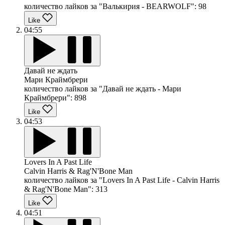
количество лайков за "Валькирия - BEARWOLF":
98
Like
04:55
Давай не ждать
Мари Краймбрери
количество лайков за "Давай не ждать - Мари
Краймбрери":
898
Like
04:53
Lovers In A Past Life
Calvin Harris & Rag'N'Bone Man
количество лайков за "Lovers In A Past Life - Calvin Harris
& Rag'N'Bone Man":
313
Like
04:51