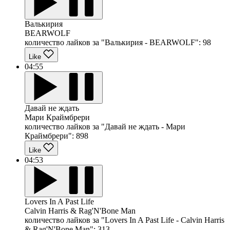
Валькирия
BEARWOLF
количество лайков за "Валькирия - BEARWOLF":
98
Like
04:55
Давай не ждать
Мари Краймбрери
количество лайков за "Давай не ждать - Мари
Краймбрери":
898
Like
04:53
Lovers In A Past Life
Calvin Harris & Rag'N'Bone Man
количество лайков за "Lovers In A Past Life - Calvin Harris
& Rag'N'Bone Man":
313