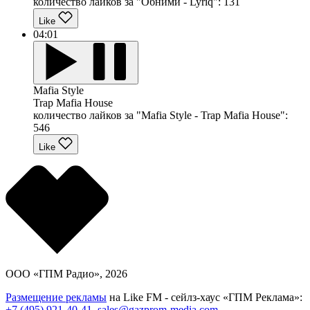
количество лайков за "Обними - Lyriq":
131
Like
04:01
Mafia Style
Trap Mafia House
количество лайков за "Mafia Style - Trap Mafia House":
546
Like
ООО «ГПМ Радио», 2026
Размещение рекламы
на Like FM - сейлз-хаус «ГПМ Реклама»:
+7 (495) 921-40-41
,
sales@gazprom-media.com