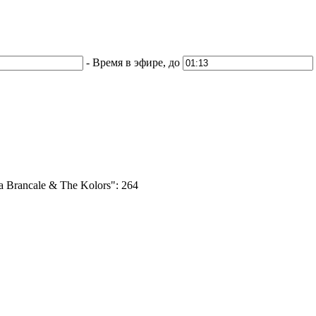
-
Время в эфире, до
 Brancale & The Kolors":
264