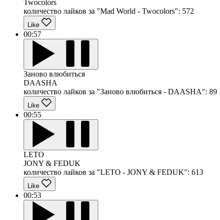
Twocolors
количество лайков за "Mad World - Twocolors":
572
Like
00:57
Заново влюбиться
DAASHA
количество лайков за "Заново влюбиться - DAASHA":
89
Like
00:55
LETO
JONY & FEDUK
количество лайков за "LETO - JONY & FEDUK":
613
Like
00:53