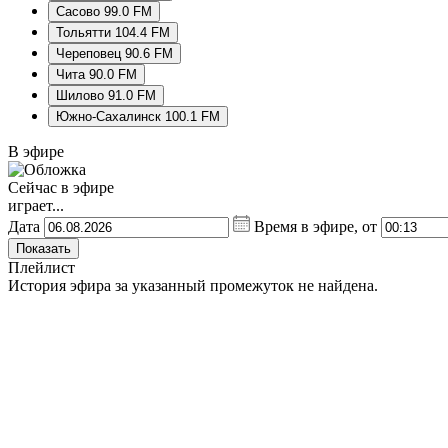
Сасово 99.0 FM
Тольятти 104.4 FM
Череповец 90.6 FM
Чита 90.0 FM
Шилово 91.0 FM
Южно-Сахалинск 100.1 FM
В эфире
Сейчас в эфире
играет...
Дата
Время в эфире, от
Показать
Плейлист
История эфира за указанный промежуток не найдена.