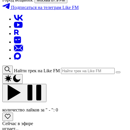
Москва 87.9 FM
Подписаться
на телеграм Like FM
Найти трек на Like FM
количество лайков за " - ":
0
Сейчас в эфире
играет...