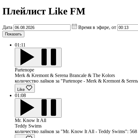
Плейлист Like FM
Дата
Время в эфире, от
Показать
01:11
Partenope
Merk & Kremont & Serena Brancale & The Kolors
количество лайков за "Partenope - Merk & Kremont & Serena
Like
01:08
Mr. Know It All
Teddy Swims
количество лайков за "Mr. Know It All - Teddy Swims":
568