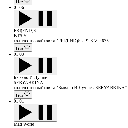
Like
01:06
FRI(END)S
BTS V
количество лайков за "FRI(END)S - BTS V":
675
Like
01:03
Бывало И Лучше
SERYABKINA
количество лайков за "Бывало И Лучше - SERYABKINA":
Like
01:01
Mad World