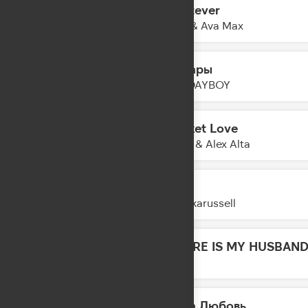
Whatever
20:24
Kygo & Ava Max
Пожары
20:21
XOLIDAYBOY
Cricket Love
20:19
KDDK & Alex Alta
Ride
20:17
Klangkarussell
WHERE IS MY HUSBAND
20:14
RAYE
Наша Любовь