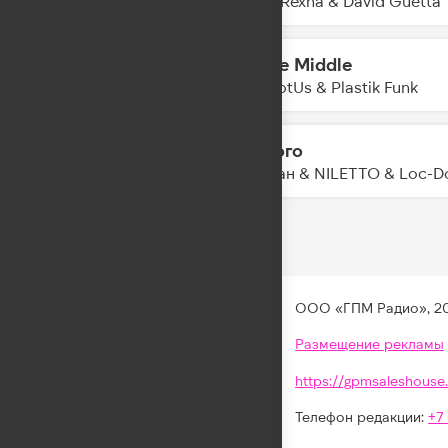
Bebe Rexha & David Guetta
In The Middle
19:57
YouNotUs & Plastik Funk
Дорого
19:54
Джиган & NILETTO & Loc-D
ООО «ГПМ Радио», 2
Размещение рекламы
https://gpmsaleshouse.
Телефон редакции:
+7