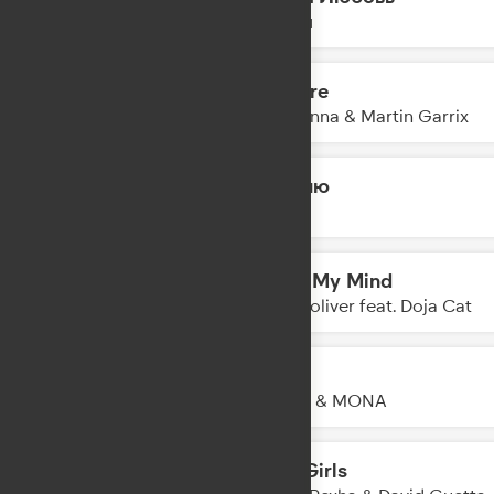
20:11
Лилая
Bizarre
20:09
Madonna & Martin Garrix
Помню
20:07
JONY
Lose My Mind
20:04
Don Toliver feat. Doja Cat
Худи
20:02
Баста & MONA
Sad Girls
20:01