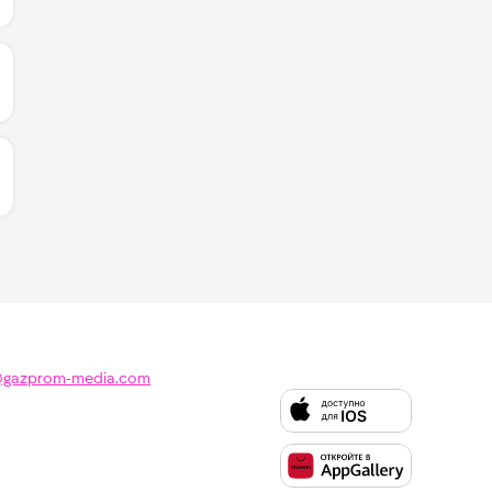
ИЧЕСТВО ЛАЙКОВ ЗА "IN THE MIDDLE - YOUNOTUS & PL
ИЧЕСТВО ЛАЙКОВ ЗА "ДОРОГО - ДЖИГАН & NILETTO &
@gazprom-media.com