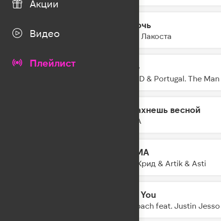
Акции
На ночь
20:48
Видео
Коста Лакоста
Плейлист
Glide
20:46
NEIKED & Portugal. The Man
Ты пахнешь весной
20:44
5УТРА
KARMA
20:42
Егор Крид & Artik & Asti
Over You
20:40
Ofenbach feat. Justin Jesso