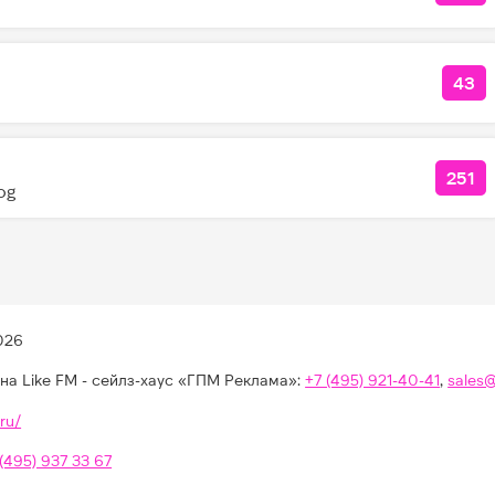
43
КОЛ
251
КОЛ
og
026
на Like FM - сейлз-хаус «ГПМ Реклама»:
+7 (495) 921-40-41
,
sales
ru/
 (495) 937 33 67