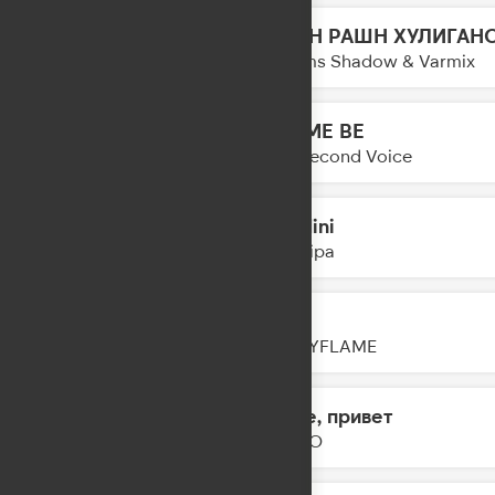
РАШН РАШН ХУЛИГАН
20:38
Dreams Shadow & Varmix
LET ME BE
20:35
The Second Voice
Houdini
20:30
Dua Lipa
Тону
20:29
HOLLYFLAME
Море, привет
20:27
DABRO