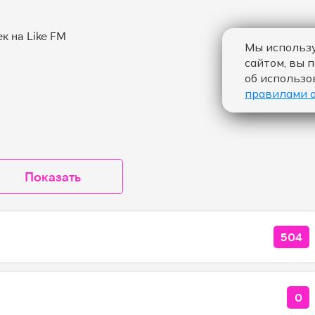
Мы использу
сайтом, вы 
об использо
правилами 
Показать
504
КОЛ
0
КО