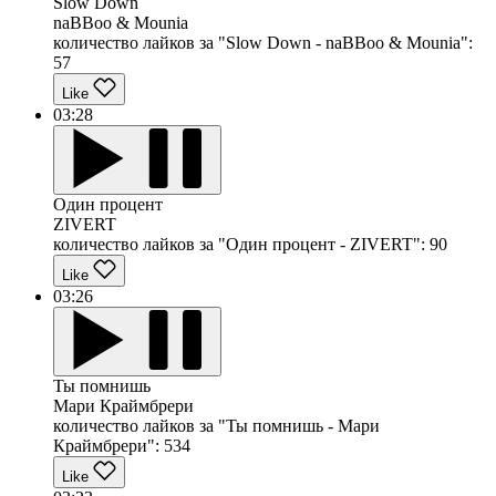
Slow Down
naBBoo & Mounia
количество лайков за "Slow Down - naBBoo & Mounia":
57
Like
03:28
Один процент
ZIVERT
количество лайков за "Один процент - ZIVERT":
90
Like
03:26
Ты помнишь
Мари Краймбрери
количество лайков за "Ты помнишь - Мари
Краймбрери":
534
Like