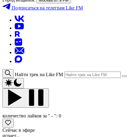
Москва 87.9 FM
Подписаться
на телеграм Like FM
Найти трек на Like FM
количество лайков за " - ":
0
Сейчас в эфире
играет...