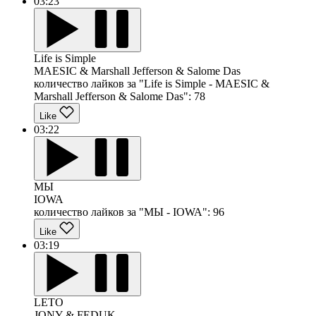
03:23
Life is Simple
MAESIC & Marshall Jefferson & Salome Das
количество лайков за "Life is Simple - MAESIC &
Marshall Jefferson & Salome Das":
78
Like
03:22
МЫ
IOWA
количество лайков за "МЫ - IOWA":
96
Like
03:19
LETO
JONY & FEDUK