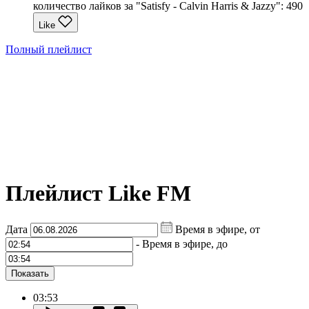
количество лайков за "Satisfy - Calvin Harris & Jazzy":
490
Like
Полный плейлист
Плейлист Like FM
Дата
Время в эфире, от
-
Время в эфире, до
Показать
03:53