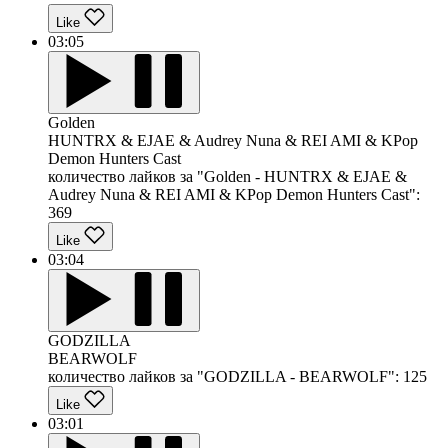
Like
03:05
Golden
HUNTRX & EJAE & Audrey Nuna & REI AMI & KPop
Demon Hunters Cast
количество лайков за "Golden - HUNTRX & EJAE &
Audrey Nuna & REI AMI & KPop Demon Hunters Cast":
369
Like
03:04
GODZILLA
BEARWOLF
количество лайков за "GODZILLA - BEARWOLF":
125
Like
03:01