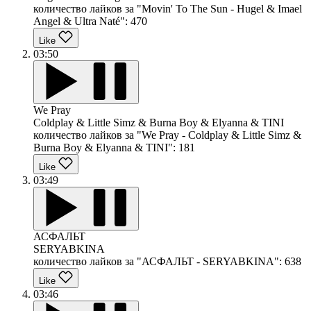
количество лайков за "Movin' To The Sun - Hugel & Imael
Angel & Ultra Naté":
470
Like
03:50
We Pray
Coldplay & Little Simz & Burna Boy & Elyanna & TINI
количество лайков за "We Pray - Coldplay & Little Simz &
Burna Boy & Elyanna & TINI":
181
Like
03:49
АСФАЛЬТ
SERYABKINA
количество лайков за "АСФАЛЬТ - SERYABKINA":
638
Like
03:46