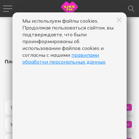
Мы используем файлы cookies.
Продолжая пользоваться сайтом, вы
подтверждаете, что были
проинформированы об
использовании файлов cookies и
согласны с нашими
правилами
Плейлист Like FM
обработки персональных данных
.
Время
Время
Дата
-
в
в
эфире,
эфире,
Показать
от
до
Meet Me In The Dark
18:13
84
КОЛИЧЕ
AVE
Останься со мной
18:10
131
КОЛИЧ
Лёша Свик
Graceland