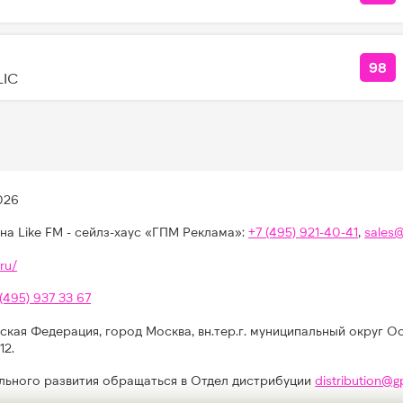
98
КОЛ
LIC
026
на Like FM - сейлз-хаус «ГПМ Реклама»:
+7 (495) 921-40-41
,
sales
ru/
 (495) 937 33 67
ская Федерация, город Москва, вн.тер.г. муниципальный округ О
12.
льного развития обращаться в Отдел дистрибуции
distribution@g