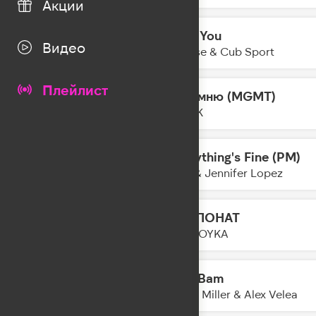
Акции
Only You
22:14
Видео
Shouse & Cub Sport
Плейлист
Запомню (MGMT)
22:12
FEDUK
Everything's Fine (PM)
22:10
Alok & Jennifer Lopez
ЭКСПОНАТ
22:08
MIA BOYKA
Bam Bam
22:05
Misha Miller & Alex Velea