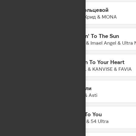
На кольцевой
22:03
Егор Крид & MONA
Movin' To The Sun
22:01
Hugel & Imael Angel & Ultra 
Listen To Your Heart
21:58
ONEIL & KANVISE & FAVIA
Качели
21:55
Artik & Asti
Talk To You
21:53
Anotr & 54 Ultra