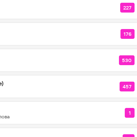
227
КОЛ
176
КОЛ
530
КОЛ
e)
457
КОЛ
1
КО
лова