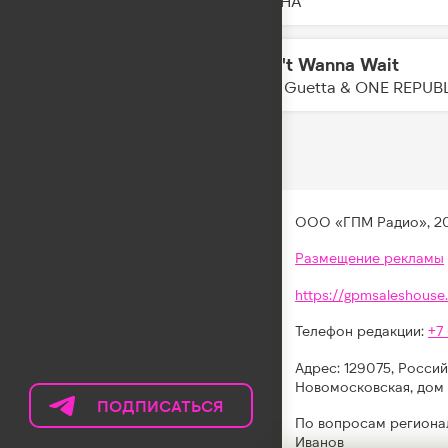
DAASHA
I Don't Wanna Wait
21:22
David Guetta & ONE REPUB
ООО «ГПМ Радио», 2
Размещение рекламы
https://gpmsaleshouse.
Телефон редакции:
+7
Адрес: 129075, Россий
Новомосковская, дом 
ПОДПИСАТЬСЯ
НА
По вопросам региона
ТЕЛЕГРАМ
Иванов