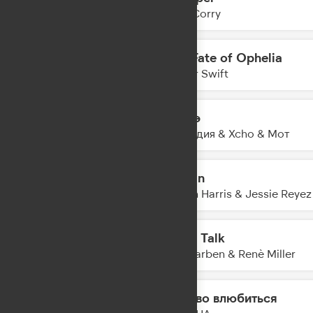
21:39
Joel Corry
The Fate of Ophelia
21:36
Taylor Swift
Шадэ
21:34
By Индия & Xcho & Мот
Ocean
21:30
Calvin Harris & Jessie Reyez
Body Talk
21:28
Alle Farben & Renè Miller
Заново влюбиться
21:24