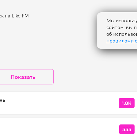
Мы использу
сайтом, вы 
об использо
правилами 
Показать
нь
1.8K
КОЛ
555
КОЛ