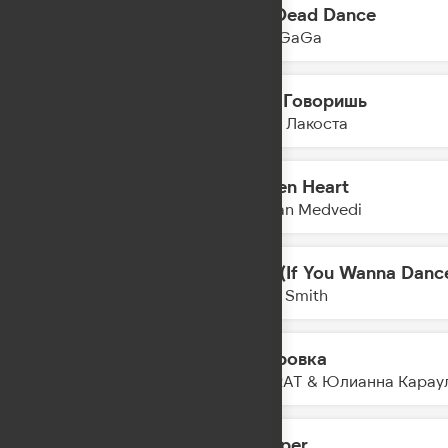
The Dead Dance
21:50
Lady GaGa
А Ты Говоришь
21:48
Коста Лакоста
Broken Heart
21:46
Bogdan Medvedi
Stay (If You Wanna Danc
21:44
Myles Smith
Газировка
21:41
SOCRAT & Юлианна Карау
Whisper