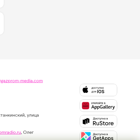
ИЧЕСТВО ЛАЙКОВ ЗА "I DON'T WANNA WAIT - DAVID GU
@gazprom-media.com
станкинский, улица
Слушайте
Like
FM
pmradio.ru
, Олег
в: