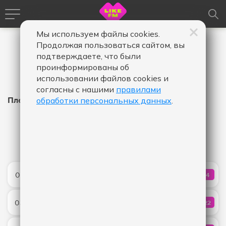
Мы используем файлы cookies.
Продолжая пользоваться сайтом, вы
подтверждаете, что были
проинформированы об
использовании файлов cookies и
согласны с нашими
правилами
Плейлист Like FM
обработки персональных данных
.
Время
Время
Дата
-
в
в
эфире,
эфире,
Показать
от
до
APT.
03:48
94
КОЛИЧ
ROSE & Bruno Mars
Давай не ждать
03:46
922
КОЛИЧ
Мари Краймбрери
Meet Me In The Dark