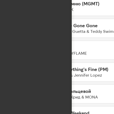
Запомню (MGMT)
18:51
FEDUK
Gone Gone Gone
18:48
David Guetta & Teddy Swims
Тону
18:46
HOLLYFLAME
Everything's Fine (PM)
18:44
Alok & Jennifer Lopez
На кольцевой
18:42
Егор Крид & MONA
The Weekend