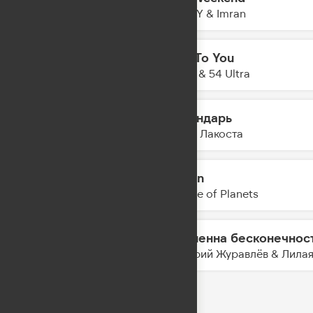
18:39
LEONY & Imran
Talk To You
18:37
Anotr & 54 Ultra
Календарь
18:32
Коста Лакоста
Destin
18:30
Parade of Planets
Временна бесконечнос
18:28
Дмитрий Журавлёв & Лила