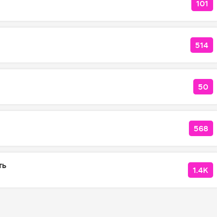
101
КОЛ
514
КОЛ
50
КО
568
КОЛ
ть
1.4K
КОЛ
я