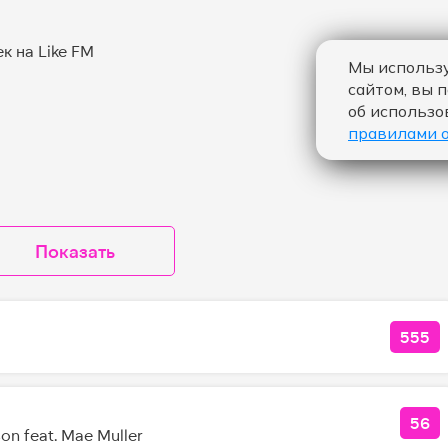
Мы использу
сайтом, вы 
об использо
правилами 
Показать
555
КОЛ
56
КОЛ
on feat. Mae Muller