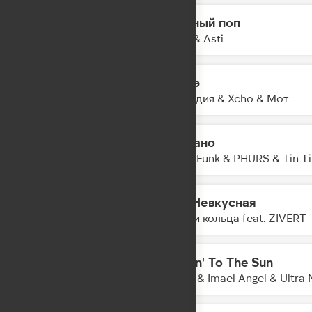
Модный поп
19:04
Artik & Asti
Шадэ
19:01
By Индия & Xcho & Мот
Не дано
18:58
Kolya Funk & PHURS & Tin T
Еда Невкусная
18:55
очки и кольца feat. ZIVERT
Movin' To The Sun
18:53
Hugel & Imael Angel & Ultra 