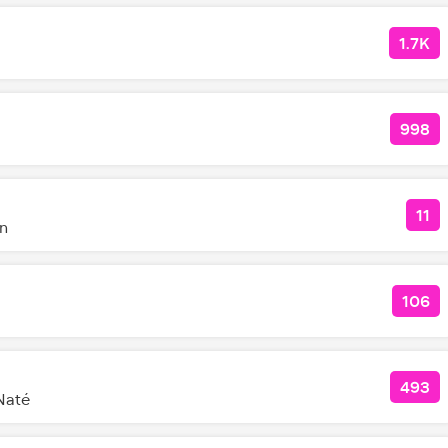
1.7K
КОЛ
998
КОЛ
11
КО
in
106
КОЛ
493
КОЛ
Naté