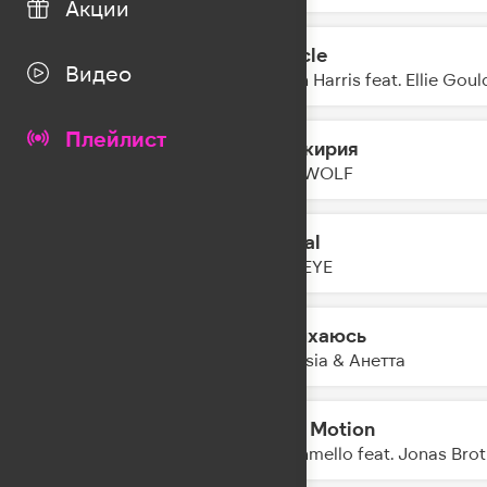
Акции
Miracle
19:15
Видео
Calvin Harris feat. Ellie Goul
Плейлист
Валькирия
19:13
BEARWOLF
Animal
19:11
KATSEYE
Задыхаюсь
19:09
Amnesia & Анетта
Slow Motion
19:06
Marshmello feat. Jonas Brot