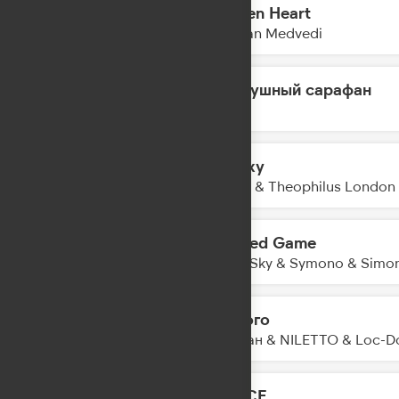
Broken Heart
13:05
Bogdan Medvedi
Воздушный сарафан
13:03
JONY
Galaxy
13:01
Kungs & Theophilus London
Wicked Game
12:57
Cozy Sky & Symono & Simo
Дорого
12:55
Джиган & NILETTO & Loc-D
DANCE...