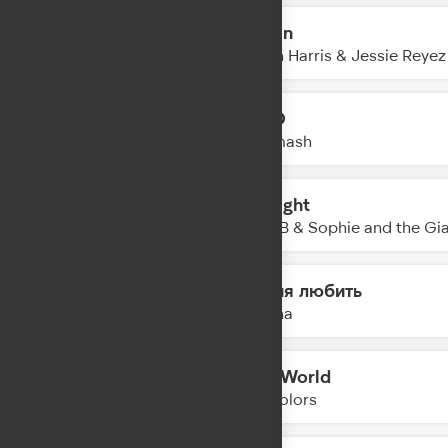
Ocean
13:18
Calvin Harris & Jessie Reyez
АРГО
13:14
DJ Smash
All Night
13:12
R3HAB & Sophie and the Gi
Время любить
13:10
Nyusha
Mad World
13:08
Twocolors