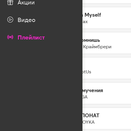
Акции
Lovin Myself
13:29
Видео
Ava Max
Плейлист
Ты помнишь
13:27
Мари Краймбрери
All In
13:24
YouNotUs
Мои мучения
13:21
NEMIGA
ЭКСПОНАТ
13:20
MIA BOYKA