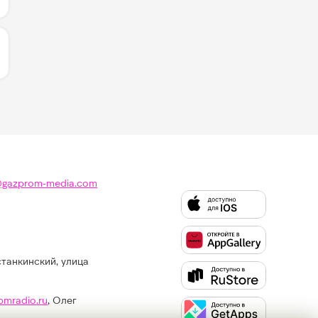
ЛИЧЕСТВО ЛАЙКОВ ЗА "RADIO BABY - DON DIABLO & FIT
@gazprom-media.com
станкинский, улица
Слушайте
Like
FM
pmradio.ru
, Олег
в: