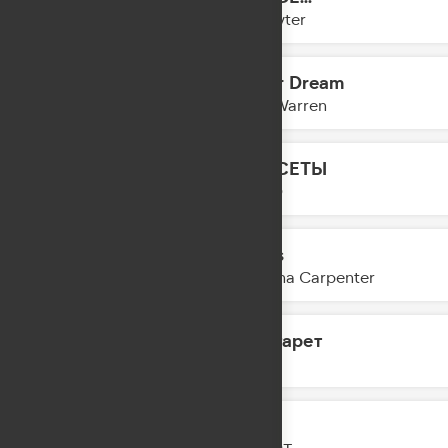
12:52
Slayyyter
Fever Dream
12:49
Alex Warren
КАССЕТЫ
12:48
LYRIQ
Tears
12:45
Sabrina Carpenter
Маргарет
12:44
RASA
GAZ
12:42