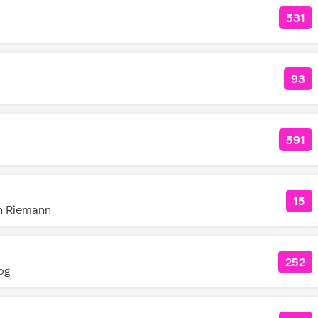
531
КОЛ
93
КО
591
КОЛ
15
КО
n Riemann
252
КОЛ
og