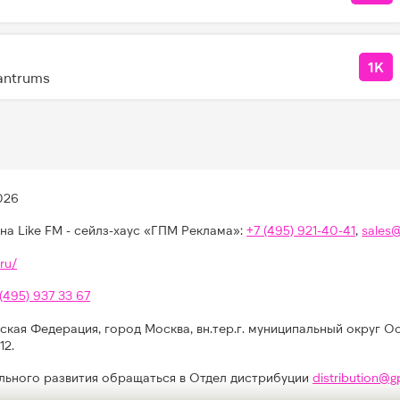
1K
КО
Tantrums
026
на Like FM - сейлз-хаус «ГПМ Реклама»:
+7 (495) 921-40-41
,
sales
ru/
 (495) 937 33 67
ская Федерация, город Москва, вн.тер.г. муниципальный округ О
12.
льного развития обращаться в Отдел дистрибуции
distribution@g