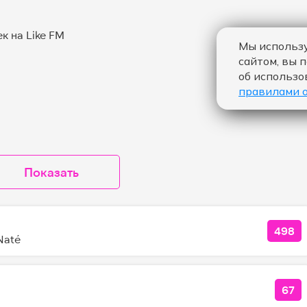
Мы использу
сайтом, вы 
об использо
правилами 
Показать
498
КОЛ
Naté
67
КО