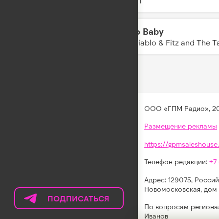
ZIVERT
Radio Baby
12:39
Don Diablo & Fitz and The 
ООО «ГПМ Радио», 2
Размещение рекламы
https://gpmsaleshouse.
Телефон редакции:
+7
Адрес: 129075, Россий
Новомосковская, дом 
ПОДПИСАТЬСЯ
НА
По вопросам региона
ТЕЛЕГРАМ
Иванов