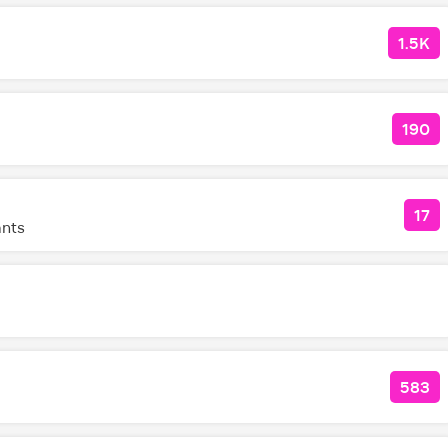
1.5K
КОЛ
190
КОЛ
17
КО
ants
583
КОЛ