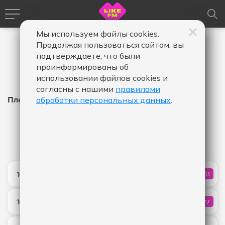
Мы используем файлы cookies.
Продолжая пользоваться сайтом, вы
подтверждаете, что были
проинформированы об
использовании файлов cookies и
согласны с нашими
правилами
Плейлист Like FM
обработки персональных данных
.
Время
Время
Дата
-
в
в
эфире,
эфире,
Показать
от
до
Dai Dai
10:19
561
КОЛИЧЕ
Shakira & Burna Boy
Mr. Know It All
10:15
577
КОЛИЧ
Teddy Swims
Animal